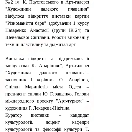
№2 ім. К. Паустовського в Арт-галереї 
"Художники далекого плавання" 
відбулося відкриття виставки картин
"Різноманіття барв" 
здобувачки 1 курсу 
Назаренко Анастасії (групи ІК-24) та 
Шевельової Світлани. Роботи виконані у 
техніці пластиліну та діджитал-арт.
Виставка відкрит
а за підтримкою: її 
завідувачки К. Апарінової, Арт-галереї 
"Художники далекого плавання"
– 
засновник і керівник О. Апарінов, 
Спілки Мариністів міста Одеси 
–
президент спілки Ю. Геращенко, Голови 
міжнародного проєкту "Арт-туризм" 
–
художниця Г. Лекарєва-Нікітіна. 
Куратор виставки 
– 
кандидат 
культурології, доцент кафедри 
культурології та філософії культури Т. 