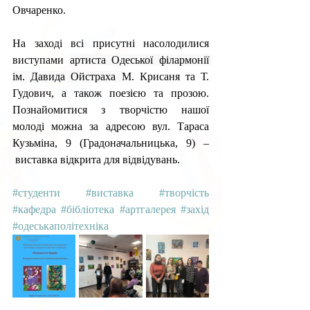
Овчаренко.
На заході всі присутні насолодилися 
виступами 
артиста Одеської філармонії 
ім. Давида Ойстраха 
М. Крисаня та Т. 
Гудович, а також поезією та прозою. 
Познайомитися з творчістю нашої 
молоді можна за адресою вул. Тараса 
Кузьміна, 9 (Градоначальницька, 9) 
–
 виставка відкрита для відвідувань.
#студенти
#виставка
#творчість
#кафедра
#бібліотека
#артгалерея
#захід
#одеськаполітехніка