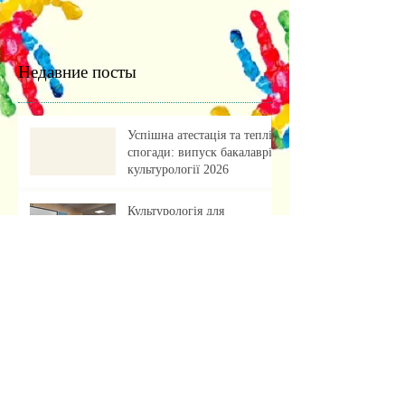
Недавние посты
Успішна атестація та теплі
спогади: випуск бакалаврів
культурології 2026
Культурологія для
майбутніх абітурієнтів:
профорієнтаційна зустріч із
учнями ліцею
«Обкладинка як арт-проєкт:
результати лабораторної
роботи»