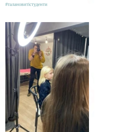
#талановитістуденти