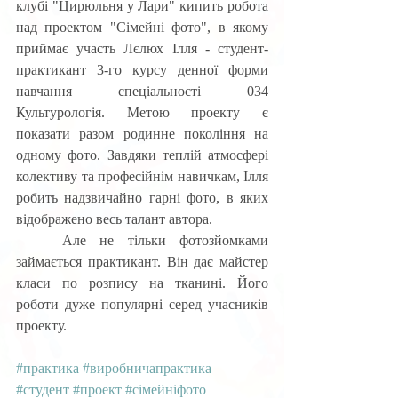
клубі "Цирюльня у Лари" кипить робота 
над проектом "Сімейні фото", в якому 
приймає участь Лєлюх Ілля - студент-
практикант 3-го курсу денної форми 
навчання спеціальності 034 
Культурологія. Метою проекту є 
показати разом родинне покоління на 
одному фото. Завдяки теплій атмосфері 
колективу та професійнім навичкам, Ілля 
робить надзвичайно гарні фото, в яких 
відображено весь талант автора. 
	Але не тільки фотозйомками  
займається практикант. Він дає майстер 
класи по розпису на тканині. Його 
роботи дуже популярні серед учасників 
проекту.
#практика
#виробничапрактика
#студент
#проект
#сімейніфото