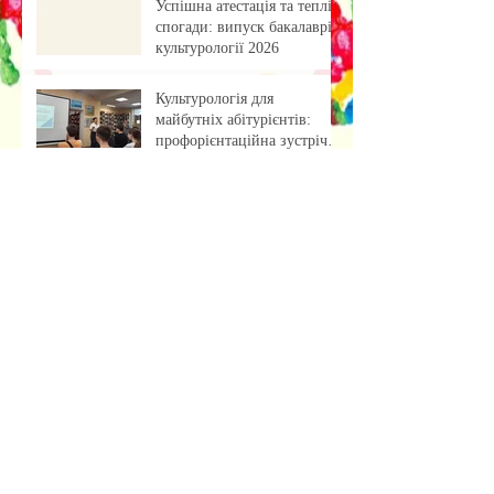
Успішна атестація та теплі
спогади: випуск бакалаврів
культурології 2026
Культурологія для
майбутніх абітурієнтів:
профорієнтаційна зустріч із
учнями ліцею
«Обкладинка як арт-проєкт:
результати лабораторної
роботи»
Музейна справа зсередини:
досвід, що надихає