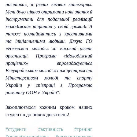
політика», в різних вікових категоріях. 
Мені було цікаво отримати нові знання й 
інструменти для подальшої реалізації 
молодіжних ініціатив у своїй громаді. А 
також познайомитись з креативними 
та ініціативними людьми. Дякую ГО 
«Незламна молодь» за високий рівень 
організації. Програма «Молодіжний 
працівник» впроваджується 
Всеукраїнським молодіжним центром та 
Міністерством молоді та спорту 
України у співпраці з Програмою 
розвитку ООН в Україні".
Захоплюємося кожним кроком наших 
студентів до нових досягнень!
#студенти
#активність
#тренінг
#молодіжнаполітика
#незламнамолодь