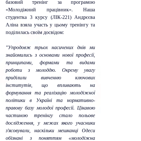
базовий тренінг за програмою 
«Молодіжний працівник». Н
аша 
студентка 3 курсу (ЛІК-221) Андрєєва 
Аліна взяла участь у цьому тренінгу та 
поділилась своїм досвідом: 
"
Упродовж трьох насичених днів ми 
знайомились з основами нової професії, 
принципами, формами та видами 
роботи з молоддю. Окрему увагу 
приділили вивченню ключових 
інститутів, що впливають на 
формування та реалізацію молодіжної 
політики в Україні та нормативно-
правову базу молодої професії. Цікавою 
частиною тренінгу стало польове 
дослідження, у межах якого учасники 
з'ясовували, наскільки мешканці Одеси 
обізнані з поняттям «молодіжна 