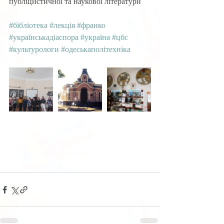
публіцистичної та наукової літератури
#бібліотека
#лекція
#франко
#українськадіаспора
#україна
#цбс
#культурологи
#одеськаполітехніка