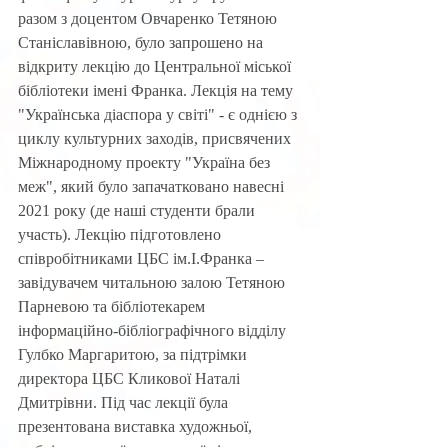
разом з доцентом Овчаренко Тетяною 
Станіславівною, було запрошено на 
відкриту лекцію до Центральної міської 
бібліотеки імені Франка. Лекція на тему 
"Українська діаспора у світі" - є однією з 
циклу культурних заходів, присвячених 
Міжнародному проекту "Україна без 
меж", який було запачатковано навесні 
2021 року (де наші студенти брали 
участь). Лекцію підготовлено 
співробітниками ЦБС ім.І.Франка – 
завідувачем читальною залою Тетяною 
Парневою та бібліотекарем 
інформаційно-бібліографічного відділу 
Гулбко Маргаритою, за підтрімки 
директора ЦБС Кликової Наталі 
Дмитрівни. Під час лекції була 
презентована виставка художньої, 