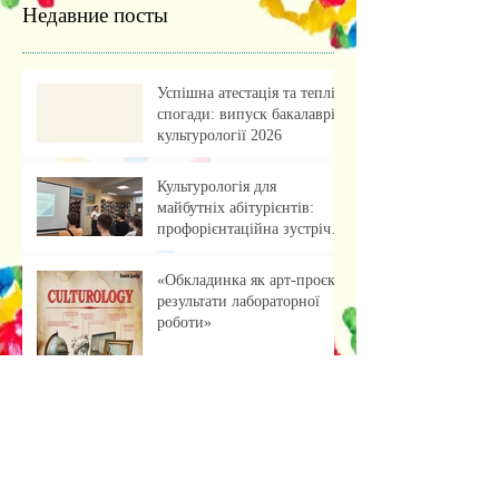
Недавние посты
Успішна атестація та теплі
спогади: випуск бакалаврів
культурології 2026
Культурологія для
майбутніх абітурієнтів:
профорієнтаційна зустріч із
учнями ліцею
«Обкладинка як арт-проєкт:
результати лабораторної
роботи»
Музейна справа зсередини: