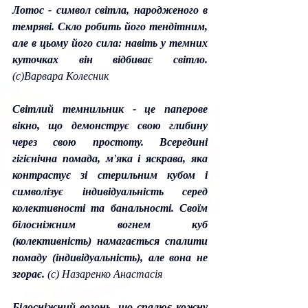
Лотос - символ світла, народженого в 
темряві. Скло робить його тендітним, 
але в цьому його сила: навіть у темних 
куточках він відбиває світло. 
(с)Варвара Колесник
Світлий темнильник - це паперове 
вікно, що демонструє свою глибину 
через свою простоту. Всередині 
гігієнічна помада, м'яка і яскрава, яка 
контрастує зі стерильним кубом і 
символізує індивідуальність серед 
колективності та банальності. Своїм 
білосніжним вогнем куб 
(колективність) намагається спалити 
помаду (індивідуальність), але вона не 
згорає. 
(с) Назаренко Анастасія
Білосніжний вогонь, що спалює кожну 