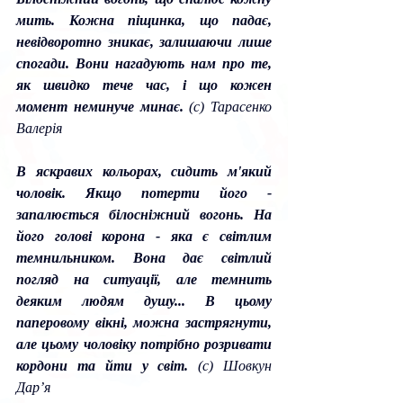
мить. Кожна піщинка, що падає, 
невідворотно зникає, залишаючи лише 
спогади. Вони нагадують нам про те, 
як швидко тече час, і що кожен 
момент неминуче минає. 
(с) Тарасенко 
Валерія
В яскравих кольорах, сидить м'який 
чоловік. Якщо потерти його - 
запалюється білосніжний вогонь. На 
його голові корона - яка є світлим 
темнильником. Вона дає світлий 
погляд на ситуації, але темнить 
деяким людям душу... В цьому 
паперовому вікні, можна застрягнути, 
але цьому чоловіку потрібно розривати 
кордони та йти у світ.
 (с) Шовкун 
Дар’я