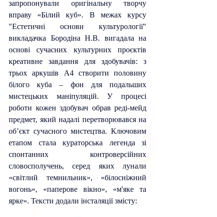
запропонували оригінальну творчу 
вправу «Білий куб». В межах курсу 
"Естетичні основи культурології" 
викладачка Бородіна Н.В. вигадала на 
основі сучасних культурних проєктів 
креативне завдання для здобувачів: з 
трьох аркушів А4 створити половину 
білого куба – фон для подальших 
мистецьких маніпуляцій. У процесі 
роботи кожен здобувач обрав реді-мейд 
предмет, який надалі перетворювався на 
об’єкт сучасного мистецтва. Ключовим 
етапом стала кураторська легенда зі 
спонтанних контроверсійних 
словосполучень, серед яких лунали 
«світлий темнильник», «білосніжний 
вогонь», «паперове вікно», «м'яке та 
ярке». Тексти додали інсталяції змісту: