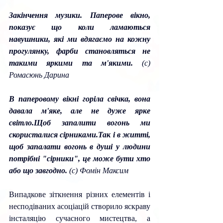
Закінчення музики. Паперове вікно, 
показує що коли ламаються 
навушники, які ми вдягаємо на кожну 
прогулянку, фарби становляться не 
такими яркими та м'якими. 
(с) 
Ромасюнь Дарина
В паперовому вікні горіла свічка, вона 
давала м'яке, але не дуже ярке 
світло.Щоб запалити вогонь ми 
скористалися сірниками.Так і в житті, 
щоб запалати вогонь в душі у людини 
потрібні "сірники", це може бути хто 
або що завгодно. 
(с) Фомін Максим
Випадкове зіткнення різних елементів і 
несподіваних асоціацій створило яскраву 
інсталяцію сучасного мистецтва, а 