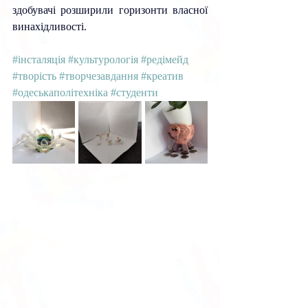
здобувачі розширили горизонти власної 
винахідливості.
#інсталяція
#культурологія
#редімейд
#творість
#творчезавдання
#креатив
#одеськаполітехніка
#студенти