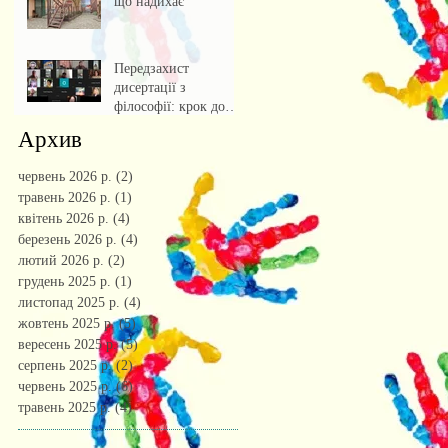
що надихає
Передзахист
дисертації з
філософії: крок до
осмислення епохи
Архив
штучного інтелекту.
червень 2026 р.
(2)
2 пости
травень 2026 р.
(1)
1 пост
квітень 2026 р.
(4)
4 пости
березень 2026 р.
(4)
4 пости
лютий 2026 р.
(2)
2 пости
грудень 2025 р.
(1)
1 пост
листопад 2025 р.
(4)
4 пости
жовтень 2025 р.
(5)
5 постів
вересень 2025 р.
(5)
5 постів
серпень 2025 р.
(2)
2 пости
червень 2025 р.
(6)
6 постів
травень 2025 р.
(4)
4 пости