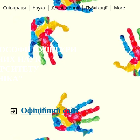
Співпраця
Наука
Дослідження
Публікації
More
ЛОСОФІЇ КУЛЬТУРИ
НИХ НАУК
ЕРСИТЕТУ
НІКА"
Офіційний сайт