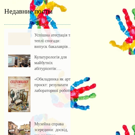
Недавние посты
Успішна атестація та
теплі спогади:
випуск бакалаврів
культурології 2026
Культурологія для
майбутніх
абітурієнтів:
профорієнтаційна
«Обкладинка як арт-
зустріч із учнями
проєкт: результати
ліцею
лабораторної роботи»
Музейна справа
зсередини: досвід,