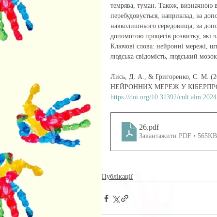
темрява, туман. Також, визначною 
перебудовується, наприклад, за доп
навколишнього середовища, за допо
допомогою процесів розвитку, які ч
Ключові слова: нейронні мережі, шт
людська свідомість, людський мозок
Лись, Д. А., & Григоренко, С.
НЕЙРОННИХ МЕРЕЖ У КІБЕРПРО
https://doi.org/10.31392/cult.alm.2024
26
.pdf
Завантажити PDF • 565KB
Публікації