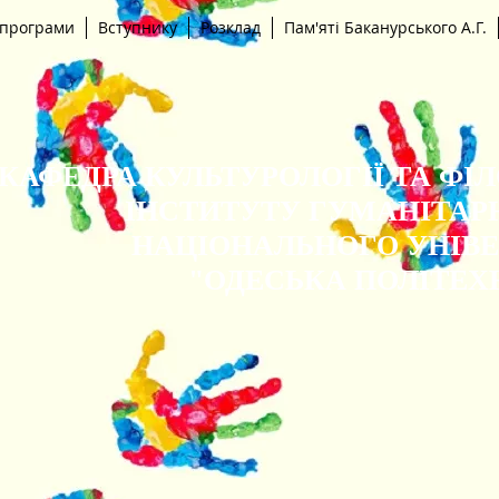
 програми
Вступнику
Розклад
Пам'яті Баканурського А.Г.
КАФЕДРА КУЛЬТУРОЛОГІЇ ТА ФІ
ІНСТИТУТУ ГУМАНІТАР
НАЦІОНАЛЬНОГО УНІВ
"ОДЕСЬКА ПОЛІТЕХ