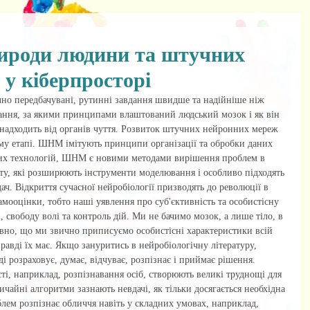
рироди людини та штучних
у кіберпросторі
но передбачувані, рутинні завдання швидше та надійніше ніж 
ання, за якими принципами влаштований людський мозок і як він 
надходить від органів чуття. Розвиток штучних нейронних мереж 
му етапі. ШНМ імітують принципи організації та обробки даних 
вих технологій, ШНМ є новими методами вирішення проблем в 
кту, які розширюють інструменти моделювання і особливо підходять 
ач. Відкриття сучасної нейробіології призводять до революції в 
самооцінки, тобто наші уявлення про суб'єктивність та особистісну 
і, свободу волі та контроль дій. Ми не бачимо мозок, а лише тіло, в 
дивно, що ми звично приписуємо особистісні характеристики всій 
равді їх має. Якщо зануритись в нейробіологічну літературу, 
 розраховує, думає, відчуває, розпізнає і приймає рішення. 
сті, наприклад, розпізнавання осіб, створюють великі труднощі для 
ичайні алгоритми зазнають невдачі, як тільки досягається необхідна 
лем розпізнає обличчя навіть у складних умовах, наприклад, 