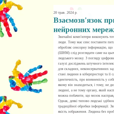
20 трав. 2024 р.
Взаємозв'язок п
нейронних мереж 
Звичайні комп'ютери виконують точ
люди. Тому має сенс поставити пит
обробляє сенсорну інформацію, що 
(ШНМ) слід розглядати саме на цьо
людського мозку. З погляду цифро
галузі досліджень штучного інтеле
для складних, неконсервативних зад
стані людини в кіберпросторі та її 
ідентичність, про впевненість у соб
якому він знаходиться, і тому, не 
людині, а не тому органу, який насп
можна побачити, що мозок насправді
Однак, деякі типово людські здібно
традиційної обробки інформації. Зв
якість зображення. Людина без проб