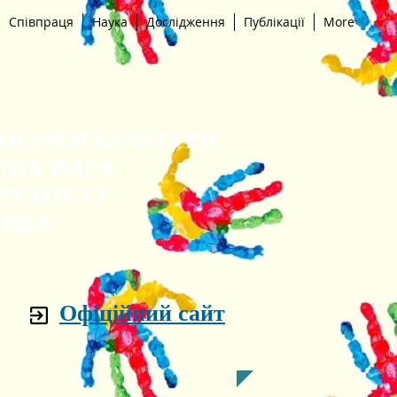
Співпраця
Наука
Дослідження
Публікації
More
ЛОСОФІЇ КУЛЬТУРИ
НИХ НАУК
ЕРСИТЕТУ
НІКА"
Офіційний сайт