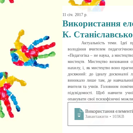
11 січ. 2017 р.
Використання еле
К. Станіславськог
	Актуальність теми. Ідеї про необхідність використання елементів театральної педагогіки, 
володіння вчителем педагогічно
«Педагогіка – не наука, а мистецтв
мистецтв. Мистецтво виховання сп
нахилу, і, як мистецтво воно прагне
досяжний: до ідеалу досконалої л
виникало лише там, де навчальний
вчителя та учнів. Головним помічн
підсвідомості. Щоб навчити учн
опанувати свої психофізичні можли
Використання елементі
Завантажити • 103KB