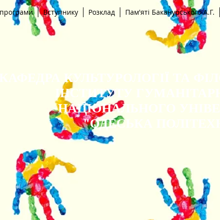
 програми
Вступнику
Розклад
Пам'яті Баканурського А.Г.
КАФЕДРА КУЛЬТУРОЛОГІЇ ТА ФІ
ІНСТИТУТУ ГУМАНІТАР
НАЦІОНАЛЬНОГО УНІВ
"ОДЕСЬКА ПОЛІТЕХ