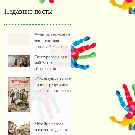
Недавние посты
Успішна атестація та
теплі спогади:
випуск бакалаврів
культурології 2026
Культурологія для
майбутніх
абітурієнтів:
профорієнтаційна
«Обкладинка як арт-
зустріч із учнями
проєкт: результати
ліцею
лабораторної роботи»
Музейна справа
зсередини: досвід,