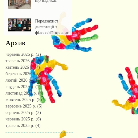
що надихає
Передзахист
дисертації з
філософії: крок до
осмислення епохи
Архив
штучного інтелекту.
червень 2026 р.
(2)
2 пости
травень 2026 р.
(1)
1 пост
квітень 2026 р.
(4)
4 пости
березень 2026 р.
(4)
4 пости
лютий 2026 р.
(2)
2 пости
грудень 2025 р.
(1)
1 пост
листопад 2025 р.
(4)
4 пости
жовтень 2025 р.
(5)
5 постів
вересень 2025 р.
(5)
5 постів
серпень 2025 р.
(2)
2 пости
червень 2025 р.
(6)
6 постів
травень 2025 р.
(4)
4 пости