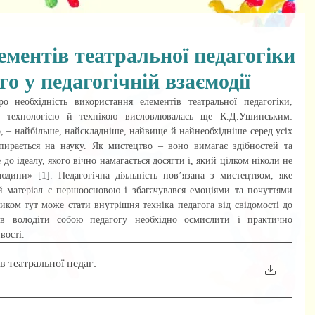
ментів театральної педагогіки
о у педагогічній взаємодії
ю технологією й технікою висловлювалась ще К.Д.Ушинським: 
о, – найбільше, найскладніше, найвище й найнеобхідніше серед усіх 
ирається на науку. Як мистецтво – воно вимагає здібностей та 
 до ідеалу, якого вічно намагається досягти і, який цілком ніколи не 
юдини» [1]. Педагогічна діяльність пов’язана з мистецтвом, яке 
 матеріал є першоосновою і збагачувався емоціями та почуттями 
иком тут може стати внутрішня техніка педагога від свідомості до 
ів володіти собою педагогу необхідно осмислити і практично 
вості. 
в театральної педаг
.