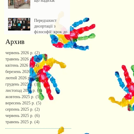
що надихає
Передзахист
дисертації з
філософії: крок до
осмислення епохи
Архив
штучного інтелекту.
червень 2026 р.
(2)
2 пости
травень 2026 р.
(1)
1 пост
квітень 2026 р.
(4)
4 пости
березень 2026 р.
(4)
4 пости
лютий 2026 р.
(2)
2 пости
грудень 2025 р.
(1)
1 пост
листопад 2025 р.
(4)
4 пости
жовтень 2025 р.
(5)
5 постів
вересень 2025 р.
(5)
5 постів
серпень 2025 р.
(2)
2 пости
червень 2025 р.
(6)
6 постів
травень 2025 р.
(4)
4 пости