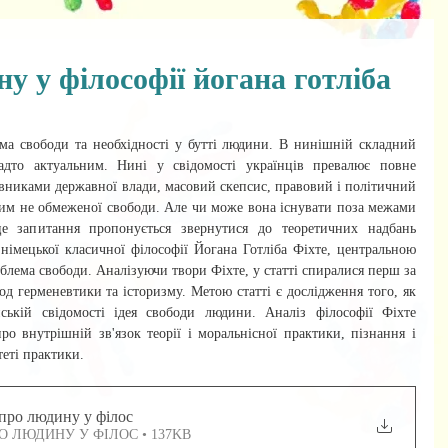
у у філософії йогана готліба
ема свободи та необхідності у бутті людини. В нинішній складний 
адто актуальним. Нині у свідомості українців превалює повне 
вниками державної влади, масовий скепсис, правовий і політичний 
ічим не обмеженої свободи. Але чи може вона існувати поза межами 
це запитання пропонується звернутися до теоретичних надбань 
німецької класичної філософії Йогана Готліба Фіхте, центральною 
блема свободи. Аналізуючи твори Фіхте, у статті спиралися перш за 
од герменевтики та історизму. Метою статті є дослідження того, як 
ській свідомості ідея свободи людини. Аналіз філософії Фіхте 
о внутрішній зв'язок теорії і моральнісної практики, пізнання і 
еті практики.
 про людину у філос
ЧЕННЯ ПРО ЛЮДИНУ У ФІЛОС • 137KB