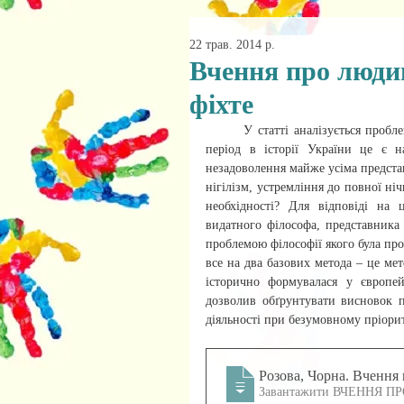
22 трав. 2014 р.
Вчення про людин
фіхте
У статті аналізується пробл
період в історії України це є н
незадоволення майже усіма предста
нігілізм, устремління до повної н
необхідності? Для відповіді на 
видатного філософа, представника 
проблемою філософії якого була про
все на два базових метода – це мет
історично формувалася у європей
дозволив обґрунтувати висновок пр
діяльності при безумовному пріорит
Розова, Чорна
. Вчення
Завантажити В