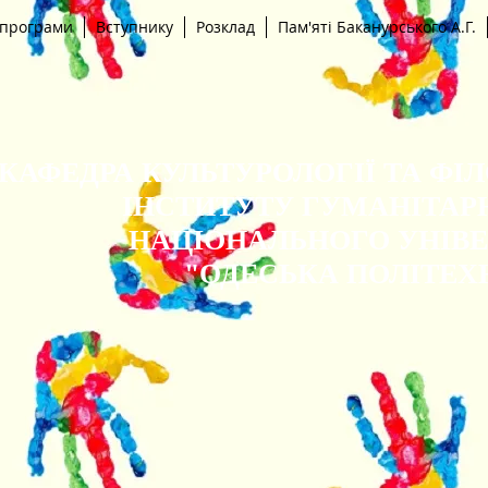
 програми
Вступнику
Розклад
Пам'яті Баканурського А.Г.
КАФЕДРА КУЛЬТУРОЛОГІЇ ТА ФІ
ІНСТИТУТУ ГУМАНІТАР
НАЦІОНАЛЬНОГО УНІВ
"ОДЕСЬКА ПОЛІТЕХ