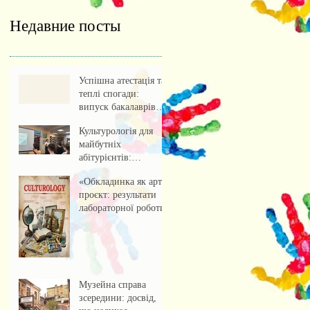
Недавние посты
Успішна атестація та
теплі спогади:
випуск бакалаврів
культурології 2026
Культурологія для
майбутніх
абітурієнтів:
профорієнтаційна
«Обкладинка як арт-
зустріч із учнями
проєкт: результати
ліцею
лабораторної роботи»
Музейна справа
зсередини: досвід,