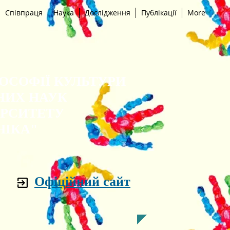
Співпраця
Наука
Дослідження
Публікації
More
ЛОСОФІЇ КУЛЬТУРИ
НИХ НАУК
ЕРСИТЕТУ
НІКА"
Офіційний сайт