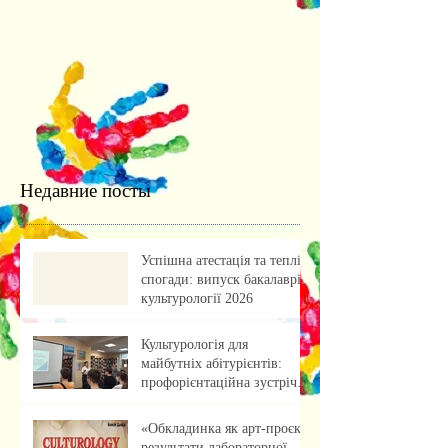
Недавние посты
Успішна атестація та теплі
спогади: випуск бакалаврів
культурології 2026
Культурологія для
майбутніх абітурієнтів:
профорієнтаційна зустріч із
учнями ліцею
«Обкладинка як арт-проєкт:
результати лабораторної