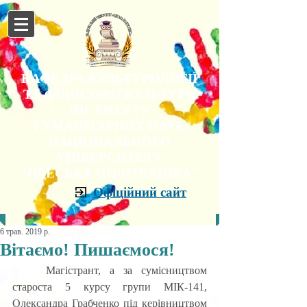
КАФЕДРА КУЛЬТУРОЛОГІЇ
ТА ФІЛОСОФІЇ КУЛЬТУРИ
ІНСТИТУТУ
ГУМАНІТАРНИХ НАУК
НАЦІОНАЛЬНОГО
УНІВЕРСИТЕТУ
"ОДЕСЬКА ПОЛІТЕХНІКА"
Офіційний сайт
6 трав. 2019 р.
Вітаємо! Пишаємося!
	Магістрант, а за сумісництвом 
староста 5 курсу групи МІК-141, 
Олександра Грабченко під керівництвом 