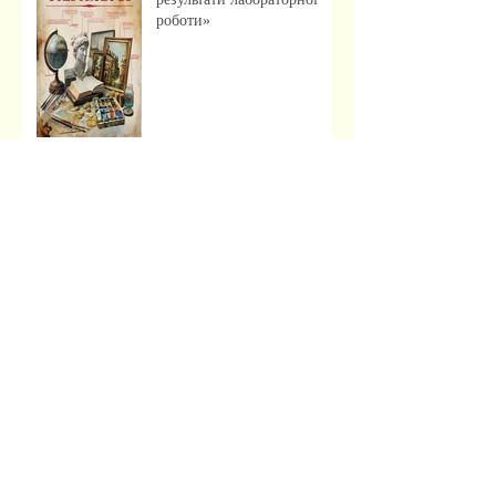
роботи»
Музейна справа зсередини:
досвід, що надихає
Передзахист дисертації з
філософії: крок до
осмислення епохи
штучного інтелекту.
Архив
червень 2026 р.
(2)
2 пости