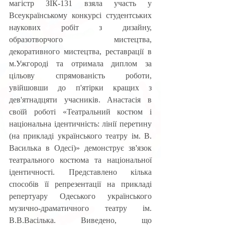
магістр ЗІК-131 взяла участь у 
Всеукраїнському конкурсі студентських 
наукових робіт з дизайну, 
образотворчого мистецтва, 
декоративного мистецтва, реставрації в 
м.Ужгороді та отримала диплом за 
цільову спрямованість роботи, 
увійшовши до п'ятірки кращих з 
дев'ятнадцяти учасників. Анастасія в 
своїй роботі «Театральний костюм і 
національна ідентичність: лінії перетину 
(на прикладі українського театру ім. В. 
Василька в Одесі)» демонструє зв'язок 
театрального костюма та національної 
ідентичності. Представлено кілька 
способів її репрезентації на прикладі 
репертуару Одеського українського 
музично-драматичного театру ім. 
В.В.Васілька. Виведено, що 