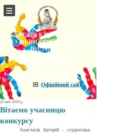
КАФЕДРА КУЛЬТУРОЛОГІЇ
ТА ФІЛОСОФІЇ КУЛЬТУРИ
ІНСТИТУТУ
ГУМАНІТАРНИХ НАУК
НАЦІОНАЛЬНОГО
УНІВЕРСИТЕТУ
"ОДЕСЬКА ПОЛІТЕХНІКА"
Офіційний сайт
22 квіт. 2019 р.
Вітаємо учасницю
конкурсу
	Анастасія Баторій - студентака-