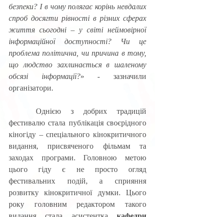
безпеки? І в чому полягає корінь невдалих 
спроб досягти рівності в різних сферах 
життя сьогодні – у світі неймовірної 
інформаційної доступності? Чи це 
проблема політична, чи причина в тому, 
що людство захлинається в шаленому 
обсязі інформації?
» - зазначили 
організатори.
	Однією з добрих традицій 
фестивалю стала публікація своєрідного 
кіногіду – спеціального кінокритичного 
видання, присвяченого фільмам та 
заходах програми. Головною метою 
цього гіду є не просто огляд 
фестивальних подій, а сприяння 
розвитку кінокритичної думки. Цього 
року головним редактором такого 
видання стала асистентка 
кафедри 