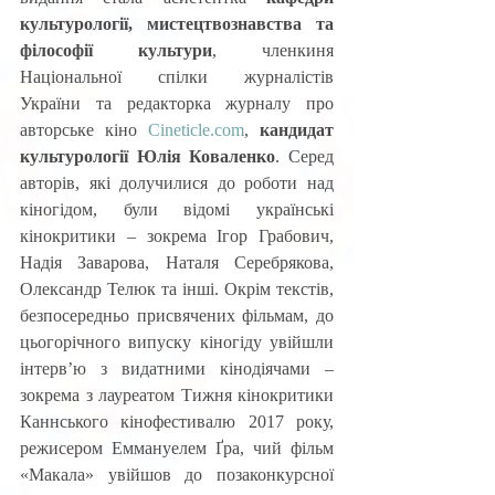
культурології, мистецтвознавства та 
філософії культури
, членкиня 
Національної спілки журналістів 
України та редакторка журналу про 
авторське кіно 
Cineticle.com
, 
кандидат 
культурології Юлія Коваленко
. Серед 
авторів, які долучилися до роботи над 
кіногідом, були відомі українські 
кінокритики – зокрема Ігор Грабович, 
Надія Заварова, Наталя Серебрякова, 
Олександр Телюк та інші. Окрім текстів, 
безпосередньо присвячених фільмам, до 
цьогорічного випуску кіногіду увійшли 
інтерв’ю з видатними кінодіячами – 
зокрема з лауреатом Тижня кінокритики 
Каннського кінофестивалю 2017 року, 
режисером Еммануелем Ґра, чий фільм 
«Макала» увійшов до позаконкурсної 