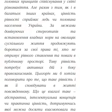
головних принципів співіснування у світі 
різноманіття. Але разом з тим, як і в 
багатьох інших країнах, цінність 
рівності сприймає ледь чи половина 
населення України. За межами 
домінуючих стереотипів та 
встановлення владних норм на околицях 
суспільного життя продовжують 
боротися за свої права ті, хто не 
отримує рівного ставлення та поваги в 
публічному просторі. Тому рівність 
потребує активних дій з боку 
правозахисників. Цьогоріч ми б хотіли 
поговорити про те, що таке рівність і 
як її сповідувати в житті 
повсякденному. Що це взагалі таке – 
абстрактна, інтелектуальна концепція 
чи практична цінність, дотримуючись 
якої можна досягти взаємоповаги та 