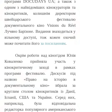
програми DOCUDAYS UA; а також з 
одним з найвідоміших кінокураторів та 
кінокритиків, колишнім директором 
швейцарського фестивалю 
документального кіно Visions du Réel 
Лучяно Барізоне. Видання знаходиться у 
вільному доступі, тож кожен охочий 
може почитати його 
за посиланням
.
	Окрім роботи над кіногідом Юлія 
Коваленко прийняла участь у 
кінокритичному заході в рамках 
програми фестивалю. Дискусія під 
назвою «Право на історію в 
документальному кіно» зібрала за 
круглим столом кінокритиків із Данії, 
Іспанії, США та України. Серед них, 
наприклад, була відповідальна 
редакторка популярного американського 