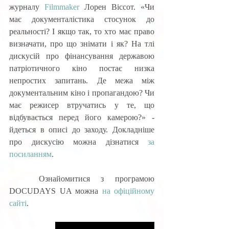
журналу 
Filmmaker
 Лорен Віссот. «Чи 
має документалістика стосунок до 
реальності? І якщо так, то хто має право 
визначати, про що знімати і як? На тлі 
дискусій про фінансування державою 
патріотичного кіно постає низка 
непростих запитань. Де межа між 
документальним кіно і пропагандою? Чи 
має режисер втручатись у те, що 
відбувається перед його камерою?» - 
йдеться в описі до заходу. Докладніше 
про дискусію можна дізнатися 
за 
посиланням
.
	Ознайомитися з програмою 
DOCUDAYS UA можна 
на офіційному 
сайті
.