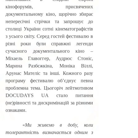
кінофорумів, присвячених 
документальному кіно, щорічно збирає 
непересічні стрічки та запрошує до 
столиці України сотні кінематографістів 
з усього світу. Серед гостей фестивалю в 
різні роки були справжні легенди 
сучасного документального кіно – 
Міхаель Главоггер, Аудрюс Стоніс, 
Марина Разбєжкіна, Моніка Віллі, 
Арунас Мателіс та інші. Кожного разу 
програму фестивалю об’єднує певна 
проблемна тема. Цьогоріч лейтмотивом 
DOCUDAYS UA стало питання 
(не)рівності та дискримінацій за різними 
ознаками.
	«
Ми живемо в добу, коли 
толерантність визначається одним з 