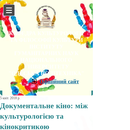
КАФЕДРА КУЛЬТУРОЛОГІЇ
ТА ФІЛОСОФІЇ КУЛЬТУРИ
ІНСТИТУТУ
ГУМАНІТАРНИХ НАУК
НАЦІОНАЛЬНОГО
УНІВЕРСИТЕТУ
"ОДЕСЬКА ПОЛІТЕХНІКА"
Офіційний сайт
5 квіт. 2018 р.
Документальне кіно: між
культурологією та
кінокритикою