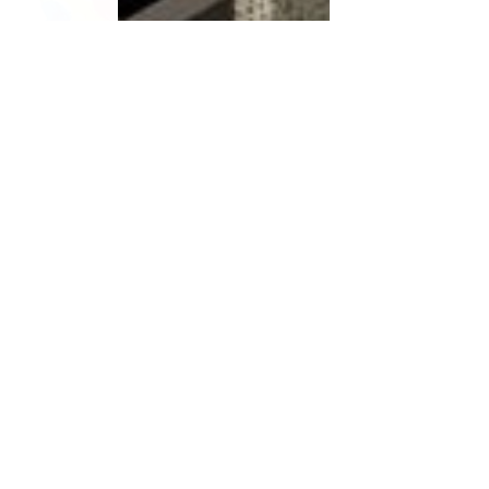
#викладачі
#кіно
#кінокритика
#фестиваль
#документалістика
#кино
#кинокритика
#документалистика
#преподаватели
#критика
Новини