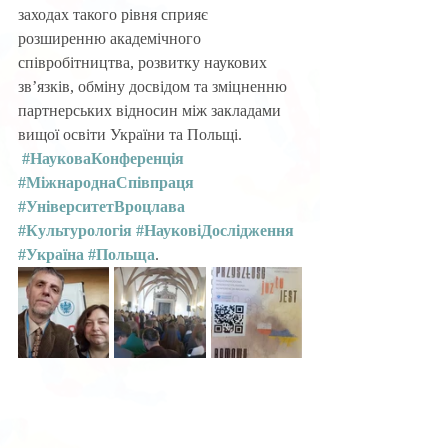
заходах такого рівня сприяє 
розширенню академічного 
співробітництва, розвитку наукових 
зв’язків, обміну досвідом та зміцненню 
партнерських відносин між закладами 
вищої освіти України та Польщі.
#НауковаКонференція
#МіжнароднаСпівпраця
#УніверситетВроцлава
#Культурологія
#НауковіДослідження
#Україна
#Польща
.