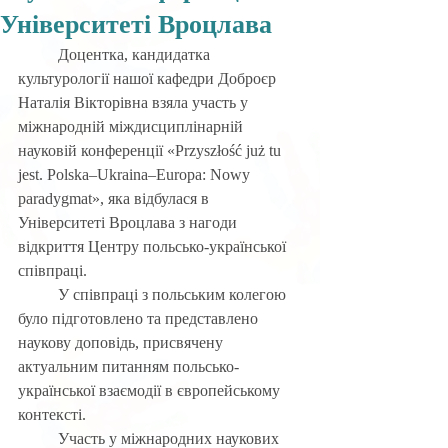
Університеті Вроцлава
	Доцентка, кандидатка 
культурології нашої кафедри Доброєр 
Наталія Вікторівна взяла участь у 
міжнародній міждисциплінарній 
науковій конференції «Przyszłość już tu 
jest. Polska–Ukraina–Europa: Nowy 
paradygmat», яка відбулася в 
Університеті Вроцлава з нагоди 
відкриття Центру польсько-української 
співпраці.
 	У співпраці з польським колегою 
було підготовлено та представлено 
наукову доповідь, присвячену 
актуальним питанням польсько-
української взаємодії в європейському 
контексті.
 	Участь у міжнародних наукових 