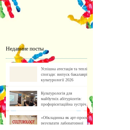
Недавние посты
Успішна атестація та теплі
спогади: випуск бакалаврів
культурології 2026
Культурологія для
майбутніх абітурієнтів:
профорієнтаційна зустріч із
учнями ліцею
«Обкладинка як арт-проєкт:
результати лабораторної
роботи»