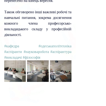
перенесено на кінець вересня.
Також обговорено інші важливі робочі та 
навчальні питання, зокрема досягнення 
кожного члена професорсько-
викладацького складу
 у професійній 
діяльності
.
#кафедра
#одеськаполітехніка
#аспіранти
#науковаробота
#аспірантура
#викладачі
#філософія