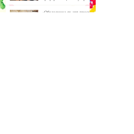
учнями ліцею
«Обкладинка як арт-проєкт:
результати лабораторної
роботи»
Музейна справа зсередини:
досвід, що надихає
Передзахист дисертації з
філософії: крок до
осмислення епохи
штучного інтелекту.
Архив