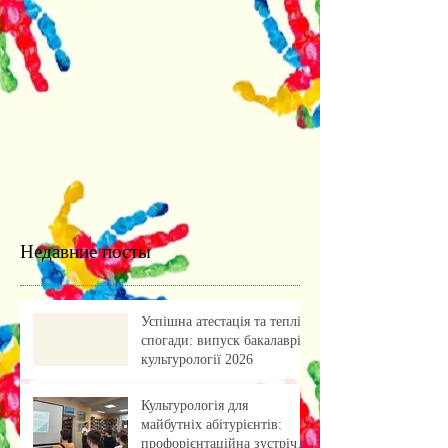
Недавние посты
Успішна атестація та теплі
спогади: випуск бакалаврів
культурології 2026
Культурологія для
майбутніх абітурієнтів:
профорієнтаційна зустріч із