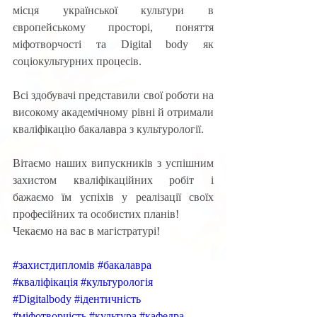
місця української культури в 
європейському просторі, поняття 
міфотворчості та Digital body як 
соціокультурних процесів. 
Всі здобувачі представили свої роботи на 
високому академічному рівні й отримали 
кваліфікацію бакалавра з культурології. 
Вітаємо наших випускників з успішним 
захистом кваліфікаційних робіт і 
бажаємо їм успіхів у реалізації своїх 
професійних та особистих планів!
Чекаємо на вас в магістратурі!
#захистдипломів
#бакалавра
#кваліфікація
#культурологія
#Digitalbody
#ідентичність
#міфотворчість
#культура
#кафедра