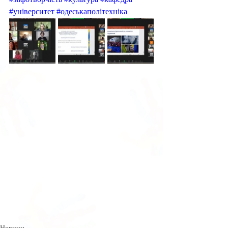
#університет
#одеськаполітехніка