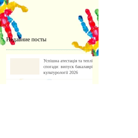
Недавние посты
Успішна атестація та теплі
спогади: випуск бакалаврів
культурології 2026
Культурологія для
майбутніх абітурієнтів:
профорієнтаційна зустріч із
учнями ліцею
«Обкладинка як арт-проєкт:
результати лабораторної
роботи»