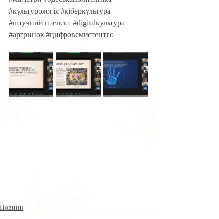
#культурологія
#кіберкультура
#штучнийінтелект
 #
digitalкультура 
#артринок
#цифровемистецтво
Новини