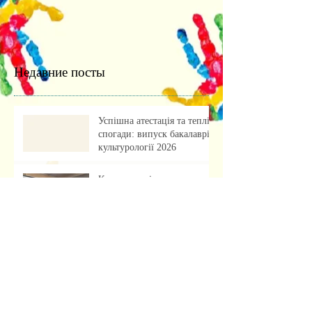
Недавние посты
Успішна атестація та теплі
спогади: випуск бакалаврів
культурології 2026
Культурологія для
майбутніх абітурієнтів:
профорієнтаційна зустріч із
учнями ліцею
«Обкладинка як арт-проєкт:
результати лабораторної
роботи»