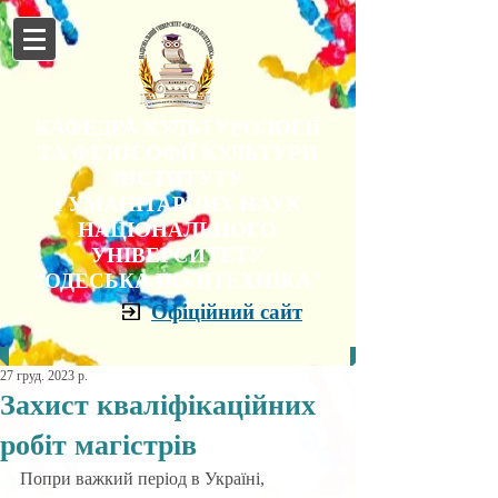
КАФЕДРА КУЛЬТУРОЛОГІЇ
ТА ФІЛОСОФІЇ КУЛЬТУРИ
ІНСТИТУТУ
ГУМАНІТАРНИХ НАУК
НАЦІОНАЛЬНОГО
УНІВЕРСИТЕТУ
"ОДЕСЬКА ПОЛІТЕХНІКА"
Офіційний сайт
27 груд. 2023 р.
Захист кваліфікаційних
робіт магістрів
Попри
 важкий період в Україні, 