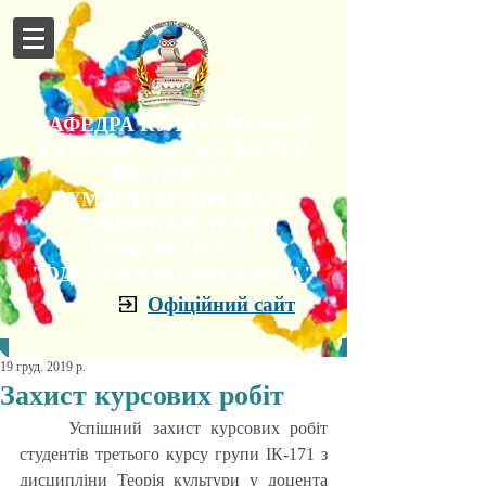
КАФЕДРА КУЛЬТУРОЛОГІЇ
ТА ФІЛОСОФІЇ КУЛЬТУРИ
ІНСТИТУТУ
ГУМАНІТАРНИХ НАУК
НАЦІОНАЛЬНОГО
УНІВЕРСИТЕТУ
"ОДЕСЬКА ПОЛІТЕХНІКА"
Офіційний сайт
19 груд. 2019 р.
Захист курсових робіт
	Успішний захист курсових робіт 
студентів третього курсу групи ІК-171 з 
дисципліни Теорія культури у доцента 