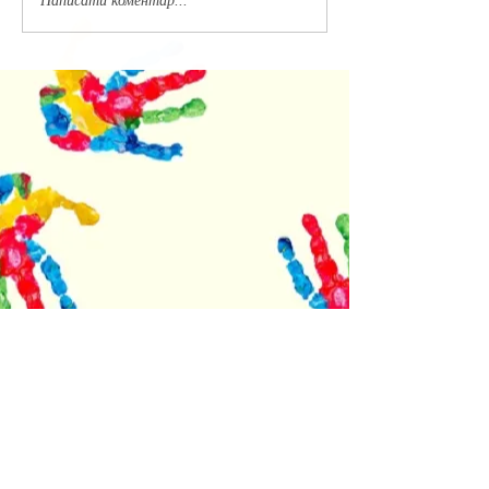
Написати коментар...
Недавние посты
Успішна атестація та теплі
спогади: випуск бакалаврів
культурології 2026