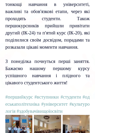
тонкощі навчання в університеті, 
важливі та обов'язкові етапи, через які 
проходять студенти. Також 
першокурсників прийшли привітати 
другий (ІК-24) та п'ятий курс (ІК-20), які 
поділилися своїм досвідом, порадами та 
розказали цікаві моменти навчання.
З понеділка почнуться перші заняття. 
Бажаємо 
нашому першому курсу 
успішного навчання і плідного та 
цікавого студентського життя!
#першийкурс
#вступники
#студенти
#од
еськаполітехніка
#університет
#культуро
логія
#здобувачівищоїосвіти