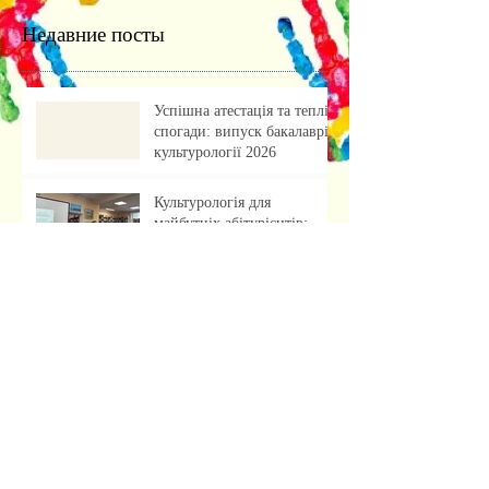
Недавние посты
Успішна атестація та теплі
спогади: випуск бакалаврів
культурології 2026
Культурологія для
майбутніх абітурієнтів:
профорієнтаційна зустріч із
учнями ліцею
«Обкладинка як арт-проєкт:
результати лабораторної
роботи»