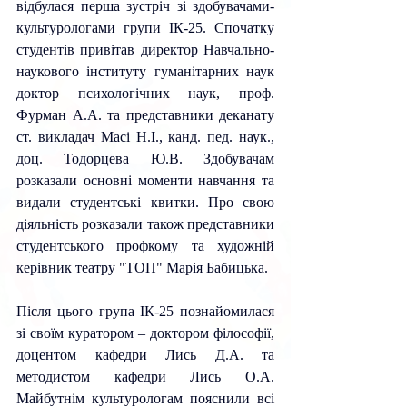
відбулася перша зустріч зі здобувачами-
культурологами групи ІК-25. Спочатку 
студентів привітав директор Навчально-
наукового інституту гуманітарних наук 
доктор психологічних наук, проф. 
Фурман А.А. та представники деканату 
ст. викладач Масі Н.І., канд. пед. наук., 
доц. Тодорцева Ю.В. Здобувачам 
розказали основні моменти навчання та 
видали студентські квитки. Про свою 
діяльність розказали також представники 
студентського профкому та художній 
керівник театру "ТОП" Марія Бабицька.
Після цього група ІК-25 познайомилася 
зі своїм куратором 
– 
доктором філософії, 
доцентом кафедри Лись Д.А. та 
методистом кафедри Лись О.А. 
Майбутнім культурологам пояснили всі 