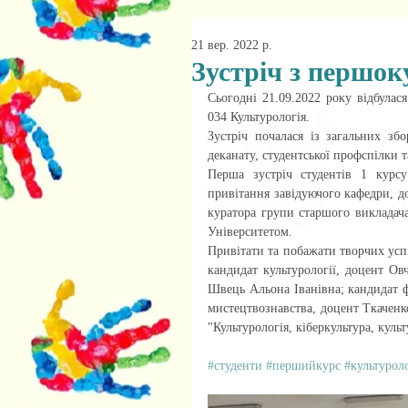
21 вер. 2022 р.
Зустріч з першо
Сьогодні 21.09.2022 року відбулася
034 Культурологія. 
Зустріч почалася із загальних збо
деканату, студентської профспілки 
Перша зустріч студентів 1 курсу 
привітання завідуючого кафедри, д
куратора групи старшого викладача
Університетом. 
Привітати та побажати творчих успі
кандидат культурології, доцент Ов
Швець Альона Іванівна; кандидат ф
мистецтвознавства, доцент Ткаченк
"Культурологія, кіберкультура, куль
#студенти
#першийкурс
#культуроло