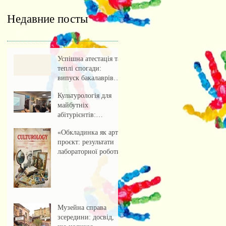
Недавние посты
Успішна атестація та
теплі спогади:
випуск бакалаврів
культурології 2026
Культурологія для
майбутніх
абітурієнтів:
профорієнтаційна
«Обкладинка як арт-
зустріч із учнями
проєкт: результати
ліцею
лабораторної роботи»
Музейна справа
зсередини: досвід,