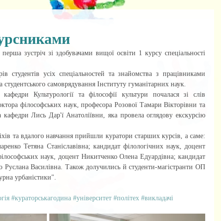
курсниками
 перша зустріч зі здобувачами вищої освіти 1 курсу спеціальності 
рів студентів усіх спеціальностей та знайомства з працівниками 
та студентського самоврядування Інституту гуманітарних наук.
кафедри Культурології та філософії культури почалася зі слів 
октора філософських наук, професора Розової Тамари Вікторівни та 
 кафедри Лись Дар'ї Анатоліївни, яка провела оглядову екскурсію 
хів та вдалого навчання прийшли куратори старших курсів, а саме: 
чаренко Тетяна Станіславівна; кандидат філологічних наук, доцент 
ілософських наук, доцент Никитченко Олена Едуардівна; кандидат 
о Руслана Василівна. Також долучились й студенти-магістранти ОП 
турна урбаністики".
гія
#кураторськагодина
#університет
#політех
#викладачі