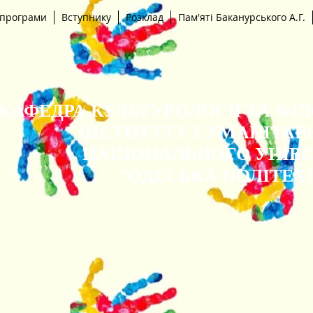
 програми
Вступнику
Розклад
Пам'яті Баканурського А.Г.
КАФЕДРА КУЛЬТУРОЛОГІЇ ТА ФІ
ІНСТИТУТУ ГУМАНІТАР
НАЦІОНАЛЬНОГО УНІВ
"ОДЕСЬКА ПОЛІТЕХ