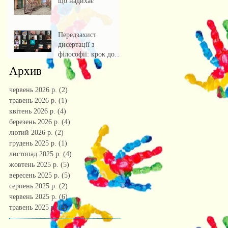
що надихає
Передзахист
дисертації з
філософії: крок до
осмислення епохи
Архив
штучного інтелекту.
червень 2026 р.
(2)
2 пости
травень 2026 р.
(1)
1 пост
квітень 2026 р.
(4)
4 пости
березень 2026 р.
(4)
4 пости
лютий 2026 р.
(2)
2 пости
грудень 2025 р.
(1)
1 пост
листопад 2025 р.
(4)
4 пости
жовтень 2025 р.
(5)
5 постів
вересень 2025 р.
(5)
5 постів
серпень 2025 р.
(2)
2 пости
червень 2025 р.
(6)
6 постів
травень 2025 р.
(4)
4 пости