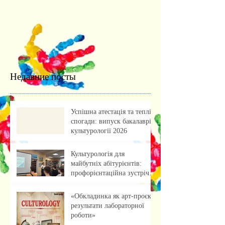
Недавние посты
Успішна атестація та теплі
спогади: випуск бакалаврів
культурології 2026
Культурологія для
майбутніх абітурієнтів:
профорієнтаційна зустріч із
учнями ліцею
«Обкладинка як арт-проєкт:
результати лабораторної
роботи»