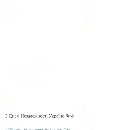
З Днем Незалежності Україно 💙💛
#30років
#незалежність
#україна