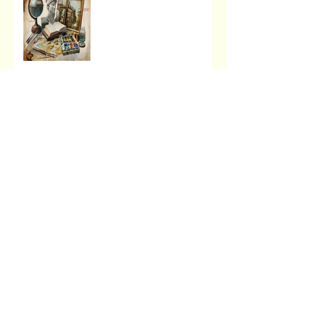
Музейна справа зсередини:
досвід, що надихає
Передзахист дисертації з
філософії: крок до
осмислення епохи
штучного інтелекту.
Архив
червень 2026 р.
(2)
2 пости
травень 2026 р.
(1)
1 пост
квітень 2026 р.
(4)
4 пости