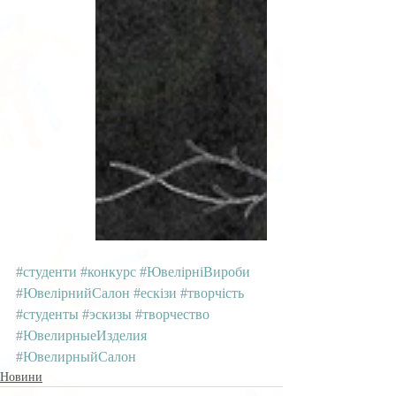
#студенти
#конкурс
#ЮвелірніВироби
#ЮвелірнийСалон
#ескізи
#творчість
#студенты
#эскизы
#творчество
#ЮвелирныеИзделия
#ЮвелирныйСалон
Новини