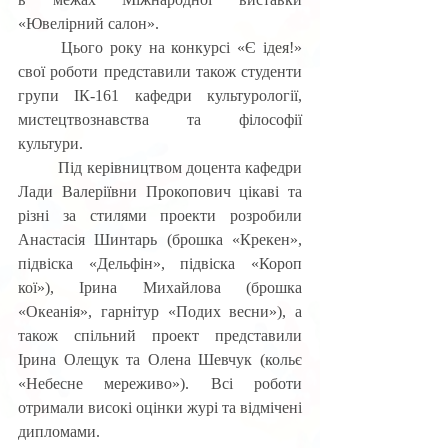
«Ювелірний салон».
	Цього року на конкурсі «Є ідея!» 
свої роботи представили також студенти 
групи ІК-161 кафедри культурології, 
мистецтвознавства та філософії 
культури.
	Під керівництвом доцента кафедри 
Лади Валеріївни Прокопович цікаві та 
різні за стилями проекти розробили 
Анастасія Шинтарь (брошка «Крекен», 
підвіска «Дельфін», підвіска «Короп 
кої»), Ірина Михайлова (брошка 
«Океанія», гарнітур «Подих весни»), а 
також спільний проект представили 
Ірина Олещук та Олена Шевчук (кольє 
«Небесне мереживо»). Всі роботи 
отримали високі оцінки журі та відмічені 
дипломами.