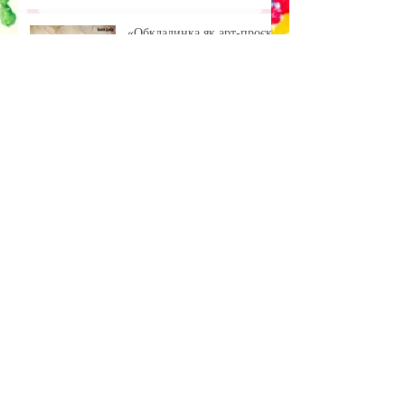
учнями ліцею
«Обкладинка як арт-проєкт:
результати лабораторної
роботи»
Музейна справа зсередини:
досвід, що надихає
Передзахист дисертації з
філософії: крок до
осмислення епохи
штучного інтелекту.
Архив