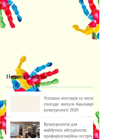
Недавние посты
Успішна атестація та теплі
спогади: випуск бакалаврів
культурології 2026
Культурологія для
майбутніх абітурієнтів:
профорієнтаційна зустріч із