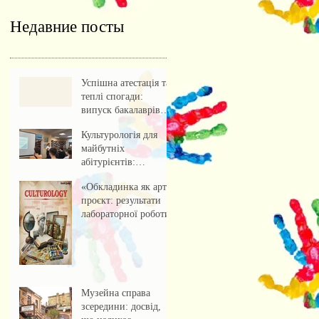
Недавние посты
Успішна атестація та
теплі спогади:
випуск бакалаврів
культурології 2026
Культурологія для
майбутніх
абітурієнтів:
профорієнтаційна
«Обкладинка як арт-
зустріч із учнями
проєкт: результати
ліцею
лабораторної роботи»
Музейна справа
зсередини: досвід,