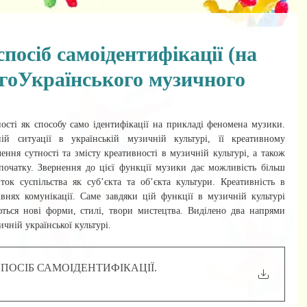
посіб самоідентифікації (на
огоУкраїнського музичного
ості як способу само ідентифікації на прикладі феномена музики. 
й ситуації в українській музичній культурі, її креативному 
ння сутності та змісту креативності в музичній культурі, а також 
початку. Звернення до цієї функції музики дає можливість більш 
ок суспільства як суб’єкта та об’єкта культури. Креативність в 
івнях комунікації. Саме завдяки цій функції в музичній культурі 
ються нові форми, стилі, твори мистецтва. Виділено два напрями 
чній української культурі.
СПОСІБ САМОІДЕНТИФІКАЦІЇ
.