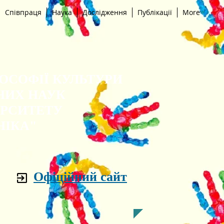
Співпраця
Наука
Дослідження
Публікації
More
ЛОСОФІЇ КУЛЬТУРИ
НИХ НАУК
ЕРСИТЕТУ
НІКА"
Офіційний сайт