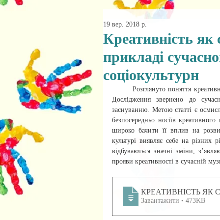
19 вер. 2018 р.
Креативність як с
прикладі сучасн
соціокультурн
Розглянуто поняття креативн
Дослідження звернено до сучасні
заснуванню. Метою статті є осмисле
безпосередньо носіїв креативного 
широко бачити її вплив на розвит
культурі виявляє себе на різних р
відбуваються значні зміни, з’явля
прояви креативності в сучасній музи
КРЕАТИВНІСТЬ ЯК 
Завантажити • 473KB