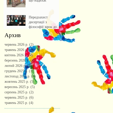
що надихає
Передзахист
дисертації з
філософії: крок до
осмислення епохи
Архив
штучного інтелекту.
червень 2026 р.
(2)
2 пости
травень 2026 р.
(1)
1 пост
квітень 2026 р.
(4)
4 пости
березень 2026 р.
(4)
4 пости
лютий 2026 р.
(2)
2 пости
грудень 2025 р.
(1)
1 пост
листопад 2025 р.
(4)
4 пости
жовтень 2025 р.
(5)
5 постів
вересень 2025 р.
(5)
5 постів
серпень 2025 р.
(2)
2 пости
червень 2025 р.
(6)
6 постів
травень 2025 р.
(4)
4 пости