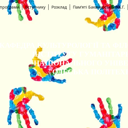
 програми
Вступнику
Розклад
Пам'яті Баканурського А.Г.
КАФЕДРА КУЛЬТУРОЛОГІЇ ТА ФІ
ІНСТИТУТУ ГУМАНІТАР
НАЦІОНАЛЬНОГО УНІВ
"ОДЕСЬКА ПОЛІТЕХ