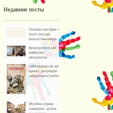
Недавние посты
Успішна атестація та
теплі спогади:
випуск бакалаврів
культурології 2026
Культурологія для
майбутніх
абітурієнтів:
профорієнтаційна
«Обкладинка як арт-
зустріч із учнями
проєкт: результати
ліцею
лабораторної роботи»
Музейна справа
зсередини: досвід,