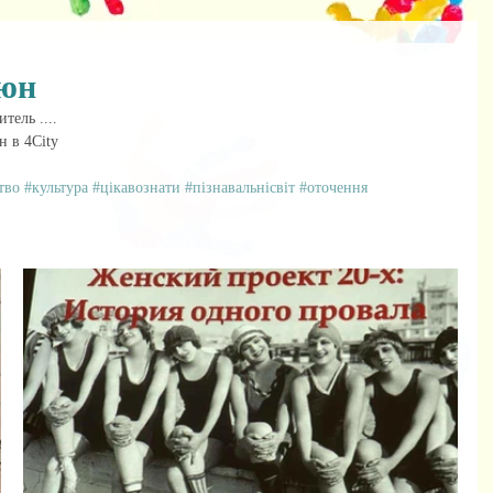
сюн
тель ....
 в 4City
тво
#культура
#цікавознати
#пізнавальнісвіт
#оточення