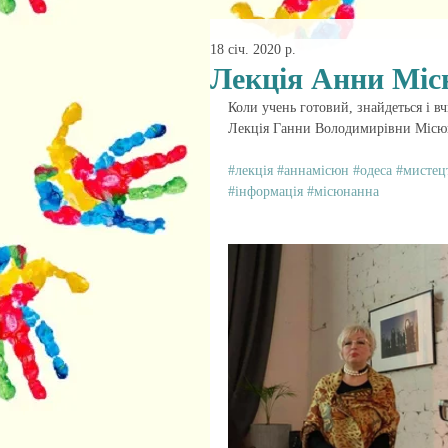
18 січ. 2020 р.
Лекція Анни Мі
Коли учень готовий, знайдеться і вчи
Лекція Ганни Володимирівни Місюн
#лекція
#аннамісюн
#одеса
#мистец
#інформація
#місюнанна