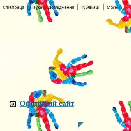
Співпраця
Наука
Дослідження
Публікації
More
ЛОСОФІЇ КУЛЬТУРИ
НИХ НАУК
ЕРСИТЕТУ
НІКА"
Офіційний сайт