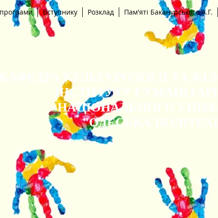
 програми
Вступнику
Розклад
Пам'яті Баканурського А.Г.
КАФЕДРА КУЛЬТУРОЛОГІЇ ТА ФІ
ІНСТИТУТУ ГУМАНІТАР
НАЦІОНАЛЬНОГО УНІВ
"ОДЕСЬКА ПОЛІТЕХ