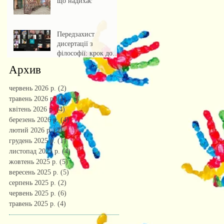
що надихає
Передзахист
дисертації з
філософії: крок до
осмислення епохи
Архив
штучного інтелекту.
червень 2026 р.
(2)
2 пости
травень 2026 р.
(1)
1 пост
квітень 2026 р.
(4)
4 пости
березень 2026 р.
(4)
4 пости
лютий 2026 р.
(2)
2 пости
грудень 2025 р.
(1)
1 пост
листопад 2025 р.
(4)
4 пости
жовтень 2025 р.
(5)
5 постів
вересень 2025 р.
(5)
5 постів
серпень 2025 р.
(2)
2 пости
червень 2025 р.
(6)
6 постів
травень 2025 р.
(4)
4 пости