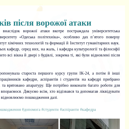
ків після ворожої атаки
наслідок ворожої атаки вкотре постраждала університетська 
верситету «Одеська політехніка», 
особливо дах п’ятого поверху 
тут хімічних технологій та формації й Інститут гуманітарних наук. 
ох кафедр, серед них, на жаль, і кафедра культурології та філософії 
о всі вікна й двері з будівлі, зокрема ті, які були відновлені після 
опонувала староста першого курсу групи ІК-24, а потім й інші 
працівників кафедри, аспірантів і студентів на кафедрі прибрано 
і та врятовано апаратуру. Ще потрібно виконати багато роботи для 
 впораємося. 
Дякуємо всім, хто відізвався та допомагав ліквідувати 
 відновлюємо пошкодження далі.
ошкодження
#допомога
#студенти
#аспіранти
#кафедра