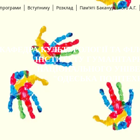
 програми
Вступнику
Розклад
Пам'яті Баканурського А.Г.
КАФЕДРА КУЛЬТУРОЛОГІЇ ТА ФІ
ІНСТИТУТУ ГУМАНІТАР
НАЦІОНАЛЬНОГО УНІВ
"ОДЕСЬКА ПОЛІТЕХ