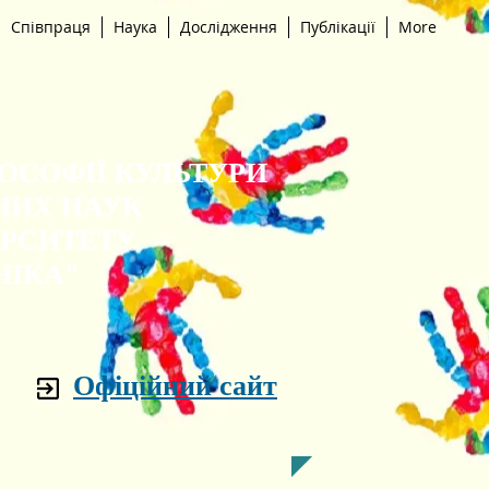
Співпраця
Наука
Дослідження
Публікації
More
ЛОСОФІЇ КУЛЬТУРИ
НИХ НАУК
ЕРСИТЕТУ
НІКА"
Офіційний сайт