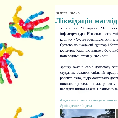
20 черв. 2025 р.
Ліквідація наслід
У ніч на 20 червня 2025 року в
інфраструктура 
Національного уні
корпусу «Х», де розміщуються Інсти
Суттєво пошкоджені аудиторії багать
культури. Ударною хвилею було вибит
попередньої атаки у 2023 році. 
Зранку вчасно свою допомогу запр
студенти. Завдяки спільній праці 
розбите скло, відремонтовано двер
повного відновлення, але разом ми
наслідки нічної атаки. 
Працюємо та
#одеськаполітехніка
#відновленняп
#університет
#одеса