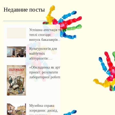
Недавние посты
Успішна атестація та
теплі спогади:
випуск бакалаврів
культурології 2026
Культурологія для
майбутніх
абітурієнтів:
профорієнтаційна
«Обкладинка як арт-
зустріч із учнями
проєкт: результати
ліцею
лабораторної роботи»
Музейна справа
зсередини: досвід,