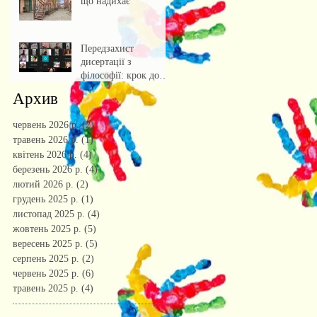
що надихає
Передзахист
дисертації з
філософії: крок до
осмислення епохи
Архив
штучного інтелекту.
червень 2026 р.
(2)
2 пости
травень 2026 р.
(1)
1 пост
квітень 2026 р.
(4)
4 пости
березень 2026 р.
(4)
4 пости
лютий 2026 р.
(2)
2 пости
грудень 2025 р.
(1)
1 пост
листопад 2025 р.
(4)
4 пости
жовтень 2025 р.
(5)
5 постів
вересень 2025 р.
(5)
5 постів
серпень 2025 р.
(2)
2 пости
червень 2025 р.
(6)
6 постів
травень 2025 р.
(4)
4 пости