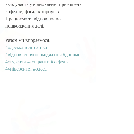
взяв участь у відновленні приміщень 
кафедри, фасадів корпусів.
Працюємо та відновлюємо 
пошкодження далі.
Разом ми впораємося!
#одеськаполітехніка
#відновленняпошкодження
#допомога
#студенти
#аспіранти
#кафедра
#університет
#одеса