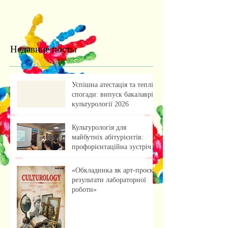
Недавние посты
Успішна атестація та теплі
спогади: випуск бакалаврів
культурології 2026
Культурологія для
майбутніх абітурієнтів:
профорієнтаційна зустріч із
учнями ліцею
«Обкладинка як арт-проєкт:
результати лабораторної
роботи»