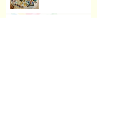
Музейна справа зсередини:
досвід, що надихає
Передзахист дисертації з
філософії: крок до
осмислення епохи
штучного інтелекту.
Архив
червень 2026 р.
(2)
2 пости
травень 2026 р.
(1)
1 пост
квітень 2026 р.
(4)
4 пости
березень 2026 р.
(4)
4 пости
лютий 2026 р.
(2)
2 пости
грудень 2025 р.
(1)
1 пост