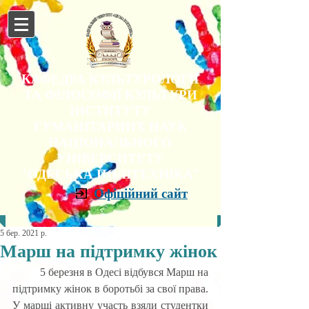
КАФЕДРА КУЛЬТУРОЛОГІЇ
ТА ФІЛОСОФІЇ КУЛЬТУРИ
ІНСТИТУТУ
ГУМАНІТАРНИХ НАУК
НАЦІОНАЛЬНОГО
УНІВЕРСИТЕТУ
"ОДЕСЬКА ПОЛІТЕХНІКА"
Офіційний сайт
5 бер. 2021 р.
Марш на підтримку жінок
	5 березня в Одесі відбувся Марш на 
підтримку жінок в боротьбі за свої права. 
У марші активну участь взяли студентки 