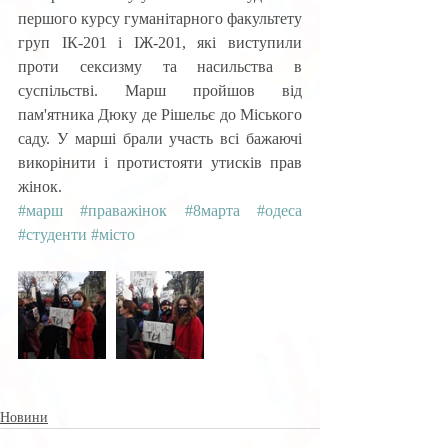
першого курсу гуманітарного факультету 
груп ІК-201 і ІЖ-201, які виступили 
проти сексизму та насильства в 
суспільстві. Марш пройшов від 
пам'ятника Дюку де Рішельє до Міського 
саду. У марші брали участь всі бажаючі 
викорінити і протистояти утисків прав 
жінок.
#марш
#праважінок
#8марта
#одеса
#студенти
#місто
Новини