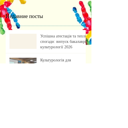
Недавние посты
Успішна атестація та теплі
спогади: випуск бакалаврів
культурології 2026
Культурологія для
майбутніх абітурієнтів:
профорієнтаційна зустріч із
учнями ліцею
«Обкладинка як арт-проєкт:
результати лабораторної
роботи»