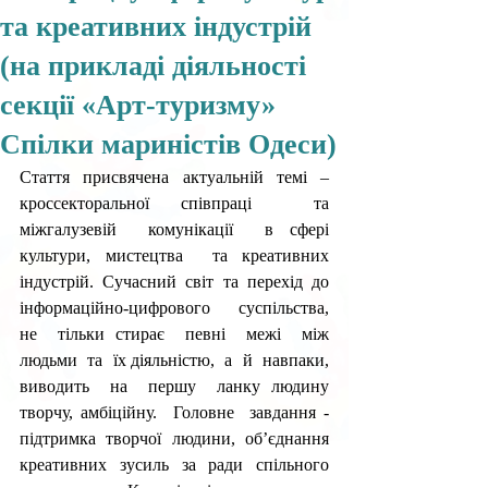
та креативних індустрій
(на прикладі діяльності
секції «Арт-туризму»
Спілки мариністів Одеси)
Стаття присвячена актуальній темі – 
кроссекторальної співпраці  та  
міжгалузевій  комунікації  в сфері  
культури, мистецтва  та креативних  
індустрій.  Сучасний  світ  та  перехід  до  
інформаційно-цифрового  суспільства,  
не  тільки стирає  певні  межі  між  
людьми  та  їх діяльністю,  а  й  навпаки,  
виводить  на  першу  ланку людину 
творчу, амбіційну.  Головне  завдання - 
підтримка  творчої  людини,  об’єднання 
креативних  зусиль  за  ради  спільного  