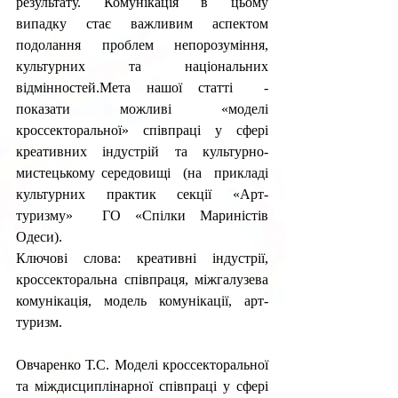
результату.  Комунікація  в  цьому 
випадку  стає  важливим  аспектом  
подолання  проблем  непорозуміння, 
культурних та національних 
відмінностей.Мета нашої статті  - 
показати можливі «моделі 
кроссекторальної»  співпраці  у  сфері  
креативних  індустрій  та  культурно-
мистецькому середовищі  (на  прикладі  
культурних  практик  секції  «Арт-
туризму»  ГО «Спілки Мариністів 
Одеси).
Ключові слова: креативні індустрії, 
кроссекторальна співпраця, міжгалузева 
комунікація, модель комунікації, арт-
туризм.
Овчаренко Т.С. Моделі кроссекторальної 
та міждисциплінарної співпраці у сфері 