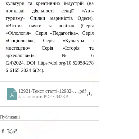
культури та креативних індустрій (на 
прикладі діяльності секції «Арт-
туризму» Спілки мариністів Одеси). 
«Вісник науки та освіти» (Серія 
«Філологія», Серія «Педагогіка», Серія 
«Соціологія», Серія «Культура і 
мистецтво», Серія «Історія та 
археологія»)». №6 
(24)2024.
DOI:
https://doi.org/10.52058/278
6-6165-2024-6(24)
.
12921-Текст статті-12982-1-10-20240713
.pdf
Завантажити PDF • 343KB
Публікації