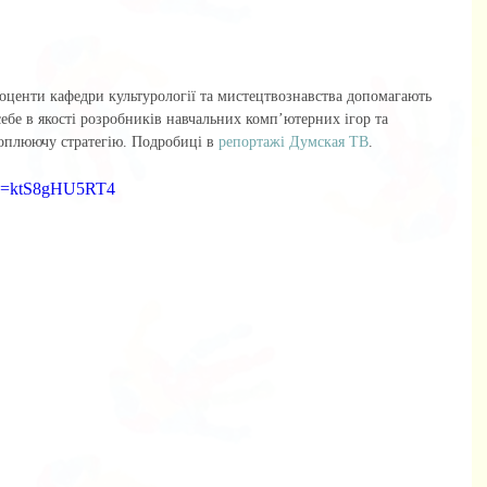
ебе в якості розробників навчальних комп’ютерних ігор та 
оплюючу стратегію. Подробиці в 
репортажі Думская ТВ
.
?v=ktS8gHU5RT4