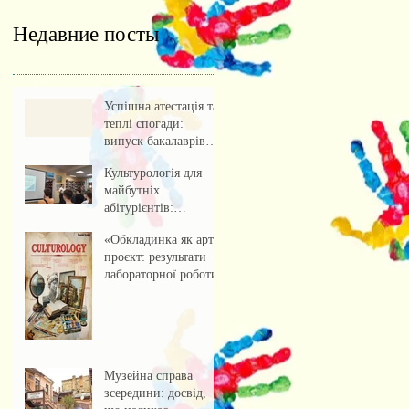
Недавние посты
Успішна атестація та
теплі спогади:
випуск бакалаврів
культурології 2026
Культурологія для
майбутніх
абітурієнтів:
профорієнтаційна
«Обкладинка як арт-
зустріч із учнями
проєкт: результати
ліцею
лабораторної роботи»
Музейна справа
зсередини: досвід,