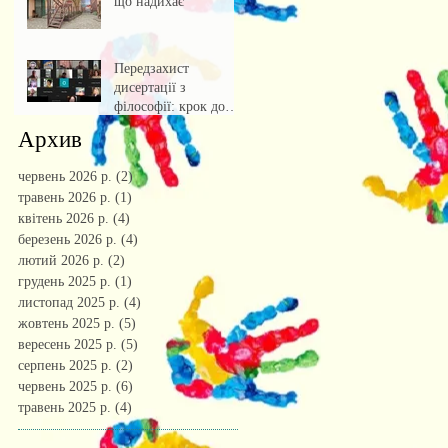
що надихає
Передзахист
дисертації з
філософії: крок до
осмислення епохи
Архив
штучного інтелекту.
червень 2026 р.
(2)
2 пости
травень 2026 р.
(1)
1 пост
квітень 2026 р.
(4)
4 пости
березень 2026 р.
(4)
4 пости
лютий 2026 р.
(2)
2 пости
грудень 2025 р.
(1)
1 пост
листопад 2025 р.
(4)
4 пости
жовтень 2025 р.
(5)
5 постів
вересень 2025 р.
(5)
5 постів
серпень 2025 р.
(2)
2 пости
червень 2025 р.
(6)
6 постів
травень 2025 р.
(4)
4 пости