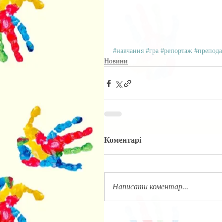
#навчання
#гра
#репортаж
#препода
Новини
Коментарі
Написати коментар...