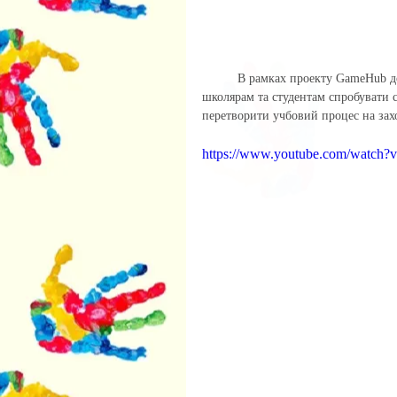
	В рамках проекту GameHub доценти кафедри культурології та мистецтвознавства допомагають 
школярам та студентам спробувати с
перетворити учбовий процес на зах
https://www.youtube.com/watch