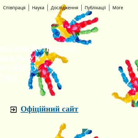
Співпраця
Наука
Дослідження
Публікації
More
ЛОСОФІЇ КУЛЬТУРИ
НИХ НАУК
ЕРСИТЕТУ
НІКА"
Офіційний сайт