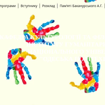
 програми
Вступнику
Розклад
Пам'яті Баканурського А.Г.
КАФЕДРА КУЛЬТУРОЛОГІЇ ТА ФІ
ІНСТИТУТУ ГУМАНІТАР
НАЦІОНАЛЬНОГО УНІВ
"ОДЕСЬКА ПОЛІТЕХ