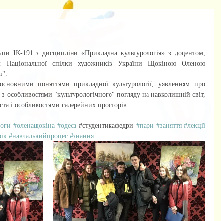
ом Національної спілки художників України Щокіною Оленою 
и".
і з особливостями "культурологічного" погляду на навколишній світ, 
ста і особливостями галерейних просторів.
моги
#оленащокіна
#одеса
 ​​#студентикафедри 
#пари
#заняття
#лекції
рік
#навчальнийпроцес
#знання