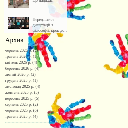
що надихає
Передзахист
дисертації з
філософії: крок до
осмислення епохи
Архив
штучного інтелекту.
червень 2026 р.
(2)
2 пости
травень 2026 р.
(1)
1 пост
квітень 2026 р.
(4)
4 пости
березень 2026 р.
(4)
4 пости
лютий 2026 р.
(2)
2 пости
грудень 2025 р.
(1)
1 пост
листопад 2025 р.
(4)
4 пости
жовтень 2025 р.
(5)
5 постів
вересень 2025 р.
(5)
5 постів
серпень 2025 р.
(2)
2 пости
червень 2025 р.
(6)
6 постів
травень 2025 р.
(4)
4 пости