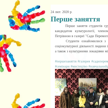
24 лют. 2020 р.
Перше заняття
	Перше заняття студентів групи ІК-191 з дисципліни «Прикладна культурологія» з доцентом, 
кандидатом культурології, член
Петрівною в галереї "Сади Перемог
	Студенти ознайомилися з основними поняттями прикладної культурології, уявленням про 
соціокультурної діяльності людини 
а також з культурними локаціями мі
#першезаняття
#галерея
#садипере
#семінари
#мистецтво
#навчальний