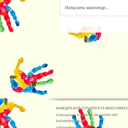
Написати коментар...
КАФЕДРА КУЛЬТУРОЛОГІЇ ТА ФІЛОСОФІЇ КУ
Семінарська 1/3, Одеса, Odesa 65044, UKR
kaf.kmfk@op.edu.ua
cultonpu@gmail.com