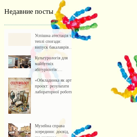
Недавние посты
Успішна атестація та
теплі спогади:
випуск бакалаврів
культурології 2026
Культурологія для
майбутніх
абітурієнтів:
профорієнтаційна
«Обкладинка як арт-
зустріч із учнями
проєкт: результати
ліцею
лабораторної роботи»
Музейна справа
зсередини: досвід,