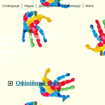
Співпраця
Наука
Дослідження
Публікації
More
ЛОСОФІЇ КУЛЬТУРИ
НИХ НАУК
ЕРСИТЕТУ
НІКА"
Офіційний сайт