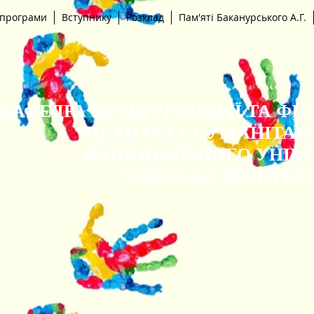
 програми
Вступнику
Розклад
Пам'яті Баканурського А.Г.
КАФЕДРА КУЛЬТУРОЛОГІЇ ТА ФІ
ІНСТИТУТУ ГУМАНІТАР
НАЦІОНАЛЬНОГО УНІВ
"ОДЕСЬКА ПОЛІТЕХ