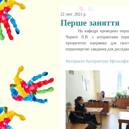
22 лют. 2021 р.
Перше заняття
	На кафедрі проведено перше заняття в другому семестрі 2020-2021 н.р. наукового керівника 
Чорної Л.В. з аспірантами перш
пріоритетні напрямки для своєч
першочергові завдання для дослідже
#аспіранти
#аспірантура
#філософія