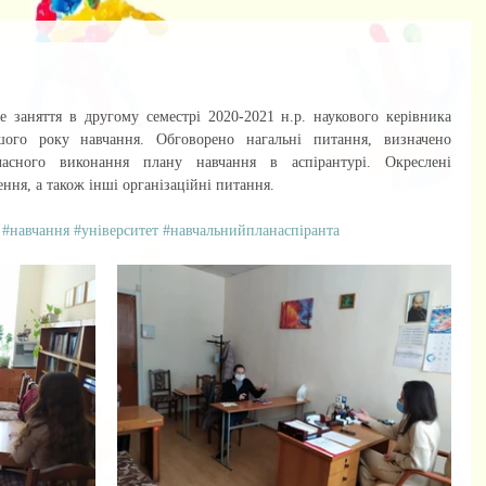
ого року навчання. Обговорено нагальні питання, визначено 
асного виконання плану навчання в аспірантурі. Окреслені 
ння, а також інші організаційні питання.
#навчання
#університет
#навчальнийпланаспіранта