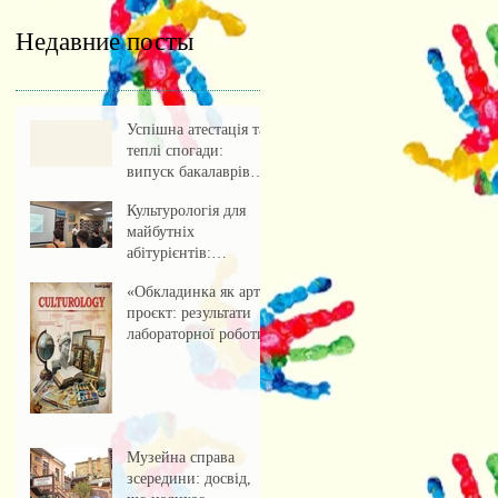
Недавние посты
Успішна атестація та
теплі спогади:
випуск бакалаврів
культурології 2026
Культурологія для
майбутніх
абітурієнтів:
профорієнтаційна
«Обкладинка як арт-
зустріч із учнями
проєкт: результати
ліцею
лабораторної роботи»
Музейна справа
зсередини: досвід,