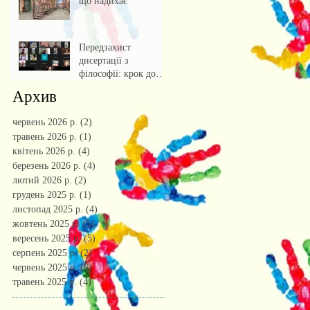
що надихає
Передзахист
дисертації з
філософії: крок до
осмислення епохи
Архив
штучного інтелекту.
червень 2026 р.
(2)
2 пости
травень 2026 р.
(1)
1 пост
квітень 2026 р.
(4)
4 пости
березень 2026 р.
(4)
4 пости
лютий 2026 р.
(2)
2 пости
грудень 2025 р.
(1)
1 пост
листопад 2025 р.
(4)
4 пости
жовтень 2025 р.
(5)
5 постів
вересень 2025 р.
(5)
5 постів
серпень 2025 р.
(2)
2 пости
червень 2025 р.
(6)
6 постів
травень 2025 р.
(4)
4 пости