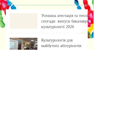
Успішна атестація та теплі
спогади: випуск бакалаврів
культурології 2026
Культурологія для
майбутніх абітурієнтів:
профорієнтаційна зустріч із
учнями ліцею
«Обкладинка як арт-проєкт:
результати лабораторної
роботи»
Музейна справа зсередини:
досвід, що надихає