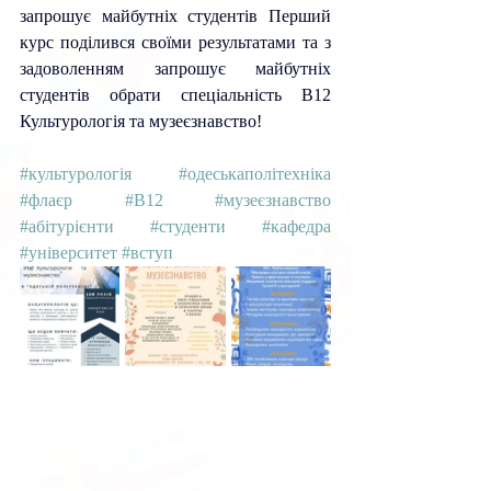
запрошує майбутніх студентів 
Перший 
курс поділився своїми результатами та з 
задоволенням запрошує майбутніх 
студентів обрати спеціальність В12 
Культурологія та музеєзнавство!
#культурологія
#одеськаполітехніка
#флаєр
#B12
#музеєзнавство
#абітурієнти
#студенти
#кафедра
#університет
#вступ