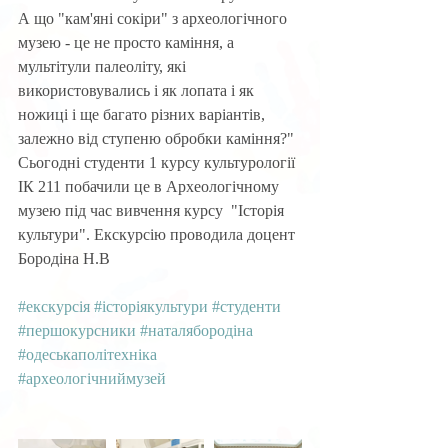
А що "кам'яні сокіри" з археологічного 
музею - це не просто каміння, а 
мультітули палеоліту, які 
використовувались і як лопата і як 
ножиці і ще багато різних варіантів, 
залежно від ступеню обробки каміння?" 
Сьогодні студенти 1 курсу культурології 
ІК 211 побачили це в Археологічному 
музею під час вивчення курсу  "Історія 
культури". Екскурсію проводила доцент 
Бородіна Н.В
#екскурсія
#історіякультури
#студенти
#першокурсники
#наталябородіна
#одеськаполітехніка
#археологічниймузей