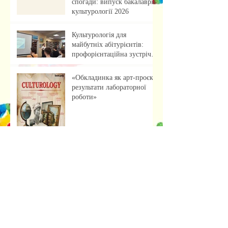
спогади: випуск бакалаврів
культурології 2026
Культурологія для
майбутніх абітурієнтів:
профорієнтаційна зустріч із
учнями ліцею
«Обкладинка як арт-проєкт:
результати лабораторної
роботи»
Музейна справа зсередини:
досвід, що надихає