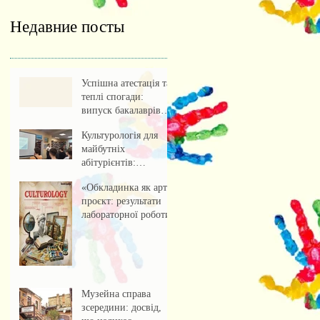
Недавние посты
Успішна атестація та
теплі спогади:
випуск бакалаврів
культурології 2026
Культурологія для
майбутніх
абітурієнтів:
профорієнтаційна
«Обкладинка як арт-
зустріч із учнями
проєкт: результати
ліцею
лабораторної роботи»
Музейна справа
зсередини: досвід,