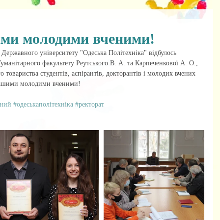
ми молодими вченими!
у Державного університету "Одеська Політехніка" відбулось 
уманітарного факультету Реутського В. А. та Карпеченкової А. О., 
о товариства студентів, аспірантів, докторантів і молодих вчених  
нашими молодими вченими!
рний
#одеськаполітехніка
#ректорат