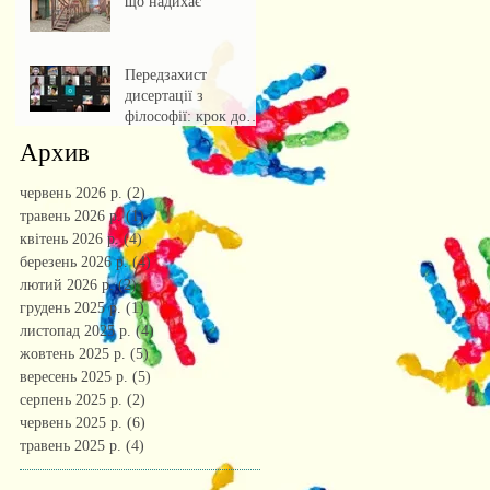
що надихає
Передзахист
дисертації з
філософії: крок до
осмислення епохи
Архив
штучного інтелекту.
червень 2026 р.
(2)
2 пости
травень 2026 р.
(1)
1 пост
квітень 2026 р.
(4)
4 пости
березень 2026 р.
(4)
4 пости
лютий 2026 р.
(2)
2 пости
грудень 2025 р.
(1)
1 пост
листопад 2025 р.
(4)
4 пости
жовтень 2025 р.
(5)
5 постів
вересень 2025 р.
(5)
5 постів
серпень 2025 р.
(2)
2 пости
червень 2025 р.
(6)
6 постів
травень 2025 р.
(4)
4 пости