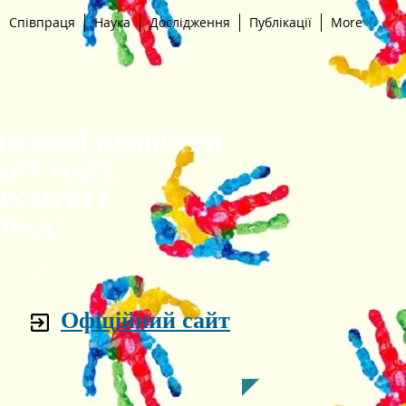
Співпраця
Наука
Дослідження
Публікації
More
ЛОСОФІЇ КУЛЬТУРИ
НИХ НАУК
ЕРСИТЕТУ
НІКА"
Офіційний сайт