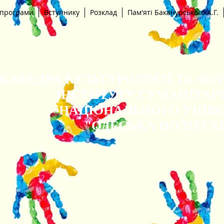
 програми
Вступнику
Розклад
Пам'яті Баканурського А.Г.
КАФЕДРА КУЛЬТУРОЛОГІЇ ТА ФІ
ІНСТИТУТУ ГУМАНІТАР
НАЦІОНАЛЬНОГО УНІВ
"ОДЕСЬКА ПОЛІТЕХ