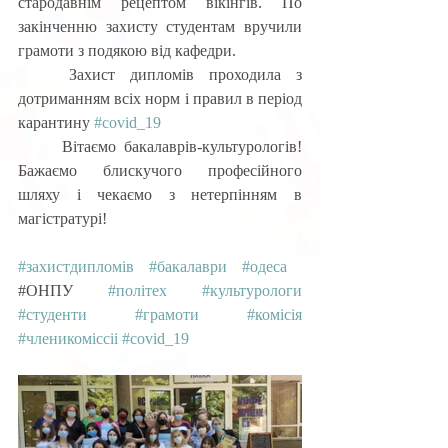
стародавнім рецептом вікінгів. По 
закінченню захисту студентам вручили 
грамоти з подякою від кафедри.
	Захист дипломів проходила з 
дотриманням всіх норм і правил в період 
карантину 
#covid_19
	Вітаємо бакалаврів-культурологів! 
Бажаємо блискучого професійного 
шляху і чекаємо з нетерпінням в 
магістратурі!
#захистдипломів
#бакалаври
#одеса
 ​​
#ОНПУ 
#політех
#культурологи
#студенти
#грамоти
#комісія
#членикоміссіі
#covid_19