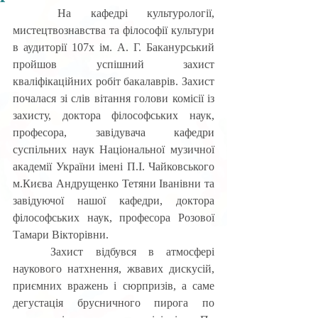
	На кафедрі культурології, 
мистецтвознавства та філософії культури 
в аудиторії 107х ім. А. Г. Баканурський 
пройшов успішний захист 
кваліфікаційних робіт бакалаврів. Захист 
почалася зі слів вітання голови комісії із 
захисту, доктора філософських наук, 
професора, завідувача кафедри 
суспільних наук Національної музичної 
академії України імені П.І. Чайковського 
м.Києва Андрущенко Тетяни Іванівни та 
завідуючої нашої кафедри, доктора 
філософських наук, професора Розової 
Тамари Вікторівни.
	Захист відбувся в атмосфері 
наукового натхнення, жвавих дискусій, 
приємних вражень і сюрпризів, а саме 
дегустація брусничного пирога по 