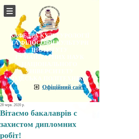
КАФЕДРА КУЛЬТУРОЛОГІЇ
ТА ФІЛОСОФІЇ КУЛЬТУРИ
ІНСТИТУТУ
ГУМАНІТАРНИХ НАУК
НАЦІОНАЛЬНОГО
УНІВЕРСИТЕТУ
"ОДЕСЬКА ПОЛІТЕХНІКА"
Офіційний сайт
28 черв. 2020 р.
Вітаємо бакалаврів с
захистом дипломних
робіт!