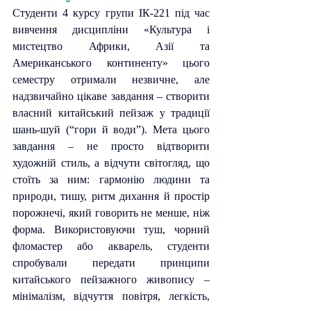
Студенти 4 курсу групи ІК-221 під час 
вивчення дисципліни «Культура і 
мистецтво Африки, Азії та 
Американського континенту» цього 
семестру отримали незвичне, але 
надзвичайно цікаве завдання 
– 
створити 
власний китайський пейзаж у традиції 
шань-шуй (“гори й води”). Мета цього 
завдання 
– 
не просто відтворити 
художній стиль, а відчути світогляд, що 
стоїть за ним: гармонію людини та 
природи, тишу, ритм дихання й простір 
порожнечі, який говорить не менше, ніж 
форма. Використовуючи туш, чорний 
фломастер або акварель, студенти 
спробували передати принципи 
китайського пейзажного живопису 
– 
мінімалізм, відчуття повітря, легкість, 