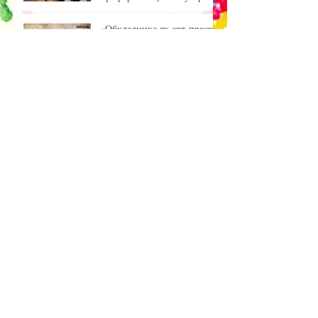
учнями ліцею
«Обкладинка як арт-проєкт:
результати лабораторної
роботи»
Музейна справа зсередини:
досвід, що надихає
Передзахист дисертації з
філософії: крок до
осмислення епохи
штучного інтелекту.
Архив