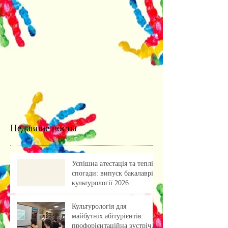
Недавние посты
Успішна атестація та теплі
спогади: випуск бакалаврів
культурології 2026
Культурологія для
майбутніх абітурієнтів:
профорієнтаційна зустріч із