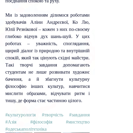
поєднання спокою та руху.
Ми із задоволенням ділимося роботами 
здобувачів Аліни Андрєєвої, Ко Лю, 
Юлії Резнікової 
– 
кожен з них по-своєму 
глибоко відчув дух шань-шуй. У цих 
роботах 
– 
уважність, споглядання, 
щирий діалог із природою та внутрішній 
спокій, який так цінують східні майстри. 
Такі творчі завдання допомагають 
студентам не лише розвивати художнє 
бачення, а й збагнути культурну 
філософію інших культур, навчитися 
мислити образами, відчувати ритм і 
тишу, де форма стає частиною цілого.
#культурологія
#творчість
#завдання
#Азія
#філософія
#мистецтво
#одеськаполітехніка