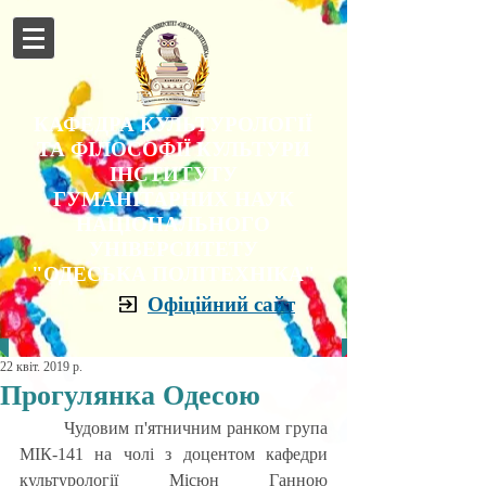
КАФЕДРА КУЛЬТУРОЛОГІЇ
ТА ФІЛОСОФІЇ КУЛЬТУРИ
ІНСТИТУТУ
ГУМАНІТАРНИХ НАУК
НАЦІОНАЛЬНОГО
УНІВЕРСИТЕТУ
"ОДЕСЬКА ПОЛІТЕХНІКА"
Офіційний сайт
22 квіт. 2019 р.
Прогулянка Одесою
	Чудовим п'ятничним ранком група 
МІК-141 на чолі з доцентом кафедри 
культурології Місюн Ганною 