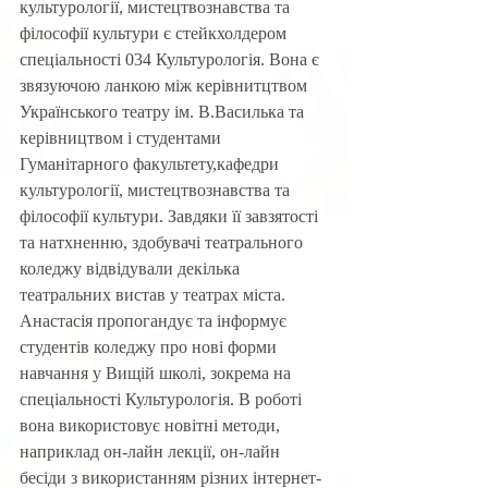
культурології, мистецтвознавства та 
філософії культури є стейкхолдером 
спеціальності 034 Культурологія. Вона є 
звязуючою ланкою між керівнитцтвом 
Українського театру ім. В.Василька та 
керівництвом і студентами 
Гуманітарного факультету,кафедри 
культурології, мистецтвознавства та 
філософії культури. Завдяки її завзятості 
та натхненню, здобувачі театрального 
коледжу відвідували декілька 
театральних вистав у театрах міста. 
Анастасія пропогандує та інформує 
студентів коледжу про нові форми 
навчання у Вищій школі, зокрема на 
спеціальності Культурологія. В роботі 
вона використовує новітні методи, 
наприклад он-лайн лекції, он-лайн 
бесіди з використанням різних інтернет-