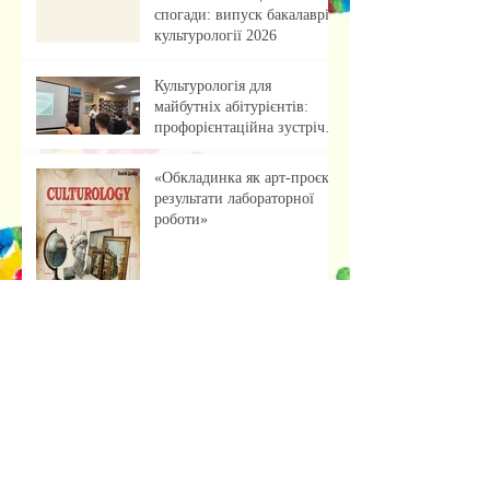
спогади: випуск бакалаврів
культурології 2026
Культурологія для
майбутніх абітурієнтів:
профорієнтаційна зустріч із
учнями ліцею
«Обкладинка як арт-проєкт:
результати лабораторної
роботи»
Музейна справа зсередини:
досвід, що надихає