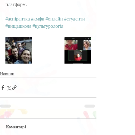
платформ.
#аспірантка
#кмфк
#онлайн
#студенти
#вищашкола
#культурологія
Новини
Коментарі