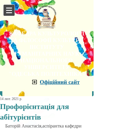
КАФЕДРА КУЛЬТУРОЛОГІЇ
ТА ФІЛОСОФІЇ КУЛЬТУРИ
ІНСТИТУТУ
ГУМАНІТАРНИХ НАУК
НАЦІОНАЛЬНОГО
УНІВЕРСИТЕТУ
"ОДЕСЬКА ПОЛІТЕХНІКА"
Офіційний сайт
14 лют. 2021 р.
Профорієнтація для
абітурієнтів
Баторій Анастасія,аспірантка кафедри 