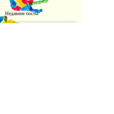
Недавние посты
Успішна атестація та теплі
спогади: випуск бакалаврів
культурології 2026
Культурологія для
майбутніх абітурієнтів:
профорієнтаційна зустріч із
учнями ліцею
«Обкладинка як арт-проєкт:
результати лабораторної
роботи»