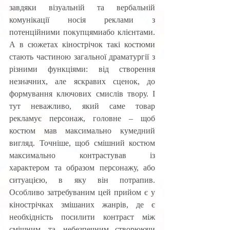
завдяки  візуальній  та  вербальній 
комунікації носія реклами з 
потенційними покупцямиабо клієнтами. 
А в сюжетах кінострічок такі костюми 
стають частиною загальної драматургії з 
різними функціями: від створення 
незначних, але яскравих сценок, до 
формування ключових смислів твору. І 
тут неважливо, який саме товар 
рекламує персонаж, головне – щоб 
костюм мав максимально кумедний 
вигляд.  Точніше,  щоб  смішний  костюм  
максимально  контрастував  із 
характером  та  образом  персонажу,  або  
ситуацією,  в  яку  він  потрапив. 
Особливо затребуваним цей прийом є у 
кінострічках змішаних жанрів, де є  
необхідність  посилити  контраст  між  
смішним  та  небезпечним, створюючи  