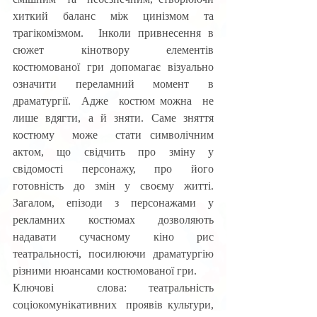
хиткий  баланс  між  цинізмом  та  
трагікомізмом.  Інколи привнесення в 
сюжет кінотвору елементів 
костюмованої гри допомагає візуально  
означити  переламний  момент  в  
драматургії.  Адже  костюм можна  не  
лише  вдягти,  а  й  зняти.  Саме  зняття  
костюму  може  стати символічним 
актом, що свідчить про зміну у 
свідомості персонажу, про його 
готовність до змін у своєму житті. 
Загалом, епізоди з персонажами у 
рекламних  костюмах  дозволяють  
надавати  сучасному  кіно  рис 
театральності, посилюючи драматургію 
різними нюансами костюмованої гри.
Ключові  слова: театральність  
соціокомунікативних  проявів культури,  