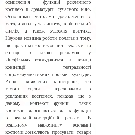
осмислення  функцій рекламного 
косплею в драматургії сучасного кіно. 
Основними методами дослідження є 
методи аналізу та синтезу, порівняльний 
аналіз, а також художня критика. 
Наукова новизна роботи полягає в тому, 
що практики костюмованої  реклами  та  
епізоди  з  такою  рекламою  у  
кінофільмах розглядаються  з  позиції  
концепції  театральності  
соціокомунікативних проявів  культури.  
Аналіз  виявлених  кінострічок,  які  
містять  сцени  з персонажами  в  
рекламних  костюмах,  показав,  що  в  
даному  контексті функції  таких  
костюмів  відрізняються  від  їх  функцій  
в  реальній комерційній  рекламі.  В  
реальному  маркетингу  рекламні  
костюми дозволяють  просувати  товари  