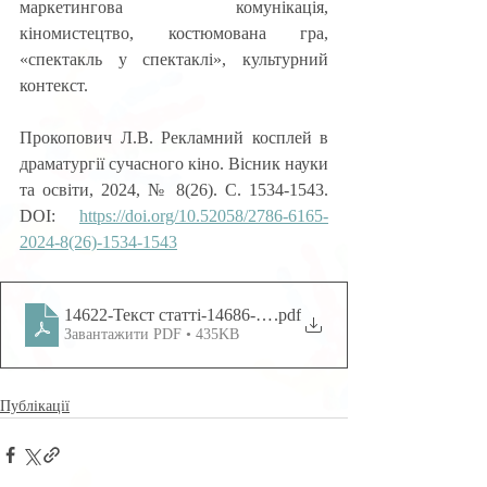
маркетингова  комунікація,  
кіномистецтво,  костюмована  гра, 
«спектакль у спектаклі», культурний 
контекст.
Прокопович Л.В. Рекламний косплей в 
драматургії сучасного кіно. Вісник науки 
та освіти, 2024, № 8(26). С. 1534-1543. 
DOI: 
https://doi.org/10.52058/2786-6165-
2024-8(26)-1534-1543
14622-Текст статті-14686-1-10-20240910
.pdf
Завантажити PDF • 435KB
Публікації