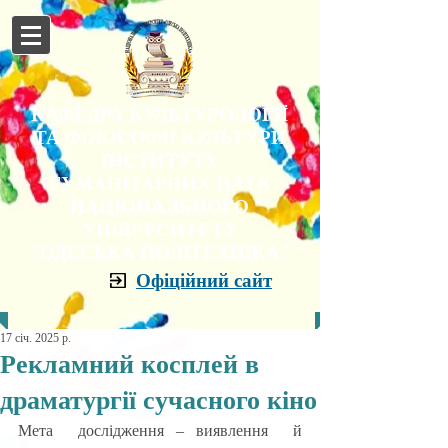
КАФЕДРА КУЛЬТУРОЛОГІЇ
ТА ФІЛОСОФІЇ КУЛЬТУРИ
ІНСТИТУТУ
ГУМАНІТАРНИХ НАУК
НАЦІОНАЛЬНОГО
УНІВЕРСИТЕТУ
"ОДЕСЬКА ПОЛІТЕХНІКА"
Офіційний сайт
17 січ. 2025 р.
Рекламний косплей в
драматургії сучасного кіно
Мета  дослідження – виявлення  й  