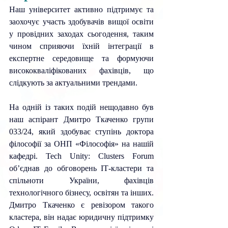
Наш університет активно підтримує та 
заохочує участь здобувачів вищої освіти 
у провідних заходах сьогодення, таким 
чином сприяючи їхній інтеграції в 
експертне середовище та формуючи 
висококваліфікованих фахівців, що 
слідкують за актуальними трендами. 
На одній із таких подій нещодавно був 
наш аспірант Дмитро Ткаченко групи 
033/24, який здобуває ступінь доктора 
філософії за ОНП «Філософія» на нашій 
кафедрі. Tech Unity: Clusters Forum 
об’єднав до обговорень ІТ-кластери та 
спільноти України, фахівців 
технологічного бізнесу, освітян та інших. 
Дмитро Ткаченко є ревізором такого 
кластера, він надає юридичну підтримку 