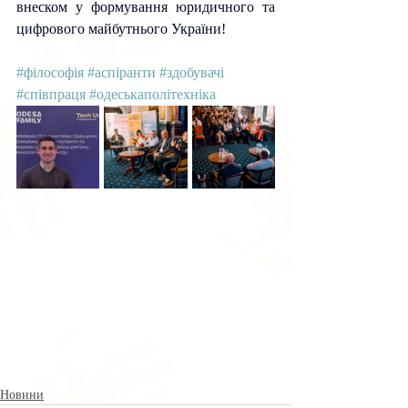
внеском у формування юридичного та 
цифрового майбутнього України!
#філософія
#аспіранти
#здобувачі
#співпраця
#одеськаполітехніка
Новини