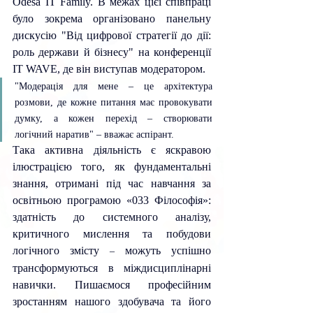
Odesa IT Family. В межах цієї співпраці 
було зокрема організовано панельну 
дискусію "Від цифрової стратегії до дії: 
роль держави й бізнесу" на конференції 
IT WAVE, де він виступав модератором. 
"Модерація для мене – це архітектура 
розмови, де кожне питання має провокувати 
думку, а кожен перехід – створювати 
логічний наратив" – вважає аспірант.
Така активна діяльність є яскравою 
ілюстрацією того, як фундаментальні 
знання, отримані під час навчання за 
освітньою програмою «033 Філософія»: 
здатність до системного аналізу, 
критичного мислення та побудови 
логічного змісту 
можуть успішно 
– 
трансформуються в міждисциплінарні 
навички. Пишаємося професійним 
зростанням нашого здобувача та його 