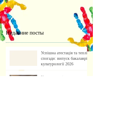
Недавние посты
Успішна атестація та теплі
спогади: випуск бакалаврів
культурології 2026
Культурологія для
майбутніх абітурієнтів:
профорієнтаційна зустріч із
учнями ліцею
«Обкладинка як арт-проєкт:
результати лабораторної
роботи»