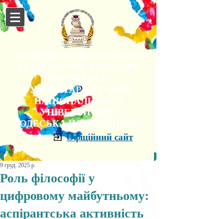
КАФЕДРА КУЛЬТУРОЛОГІЇ
ТА ФІЛОСОФІЇ КУЛЬТУРИ
ІНСТИТУТУ
ГУМАНІТАРНИХ НАУК
НАЦІОНАЛЬНОГО
УНІВЕРСИТЕТУ
"ОДЕСЬКА ПОЛІТЕХНІКА"
Офіційний сайт
9 груд. 2025 р.
Роль філософії у
цифровому майбутньому:
аспірантська активність