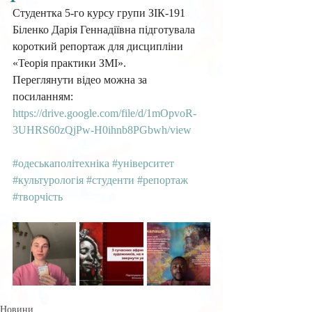
Студентка 5-го курсу групи ЗІК-191 
Біленко Дарія Геннадіївна підготувала 
короткий репортаж для дисципліни 
«Теорія практики ЗМІ». 
Переглянути відео можна за 
посиланням: 
https://drive.google.com/file/d/1mOpvoR-
3UHRS60zQjPw-H0ihnb8PGbwh/view
#одеськаполітехніка
#університет
#культурологія
#студенти
#репортаж
#творчість
Новини