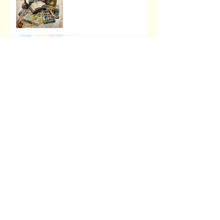
Музейна справа зсередини:
досвід, що надихає
Передзахист дисертації з
філософії: крок до
осмислення епохи
штучного інтелекту.
Архив
червень 2026 р.
(2)
2 пости
травень 2026 р.
(1)
1 пост
квітень 2026 р.
(4)
4 пости
березень 2026 р.
(4)
4 пости