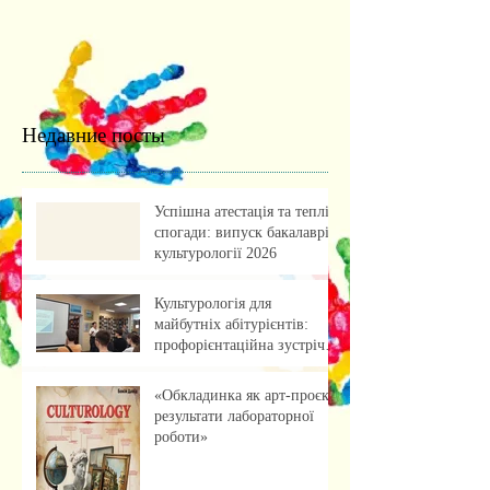
Недавние посты
Успішна атестація та теплі
спогади: випуск бакалаврів
культурології 2026
Культурологія для
майбутніх абітурієнтів:
профорієнтаційна зустріч із
учнями ліцею
«Обкладинка як арт-проєкт:
результати лабораторної
роботи»