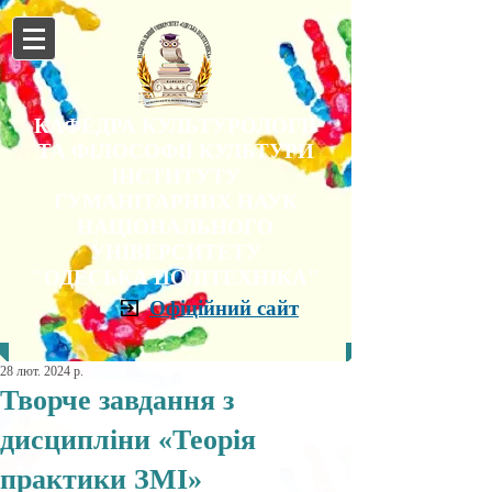
КАФЕДРА КУЛЬТУРОЛОГІЇ
ТА ФІЛОСОФІЇ КУЛЬТУРИ
ІНСТИТУТУ
ГУМАНІТАРНИХ НАУК
НАЦІОНАЛЬНОГО
УНІВЕРСИТЕТУ
"ОДЕСЬКА ПОЛІТЕХНІКА"
Офіційний сайт
28 лют. 2024 р.
Творче завдання з
дисципліни «Теорія
практики ЗМІ»