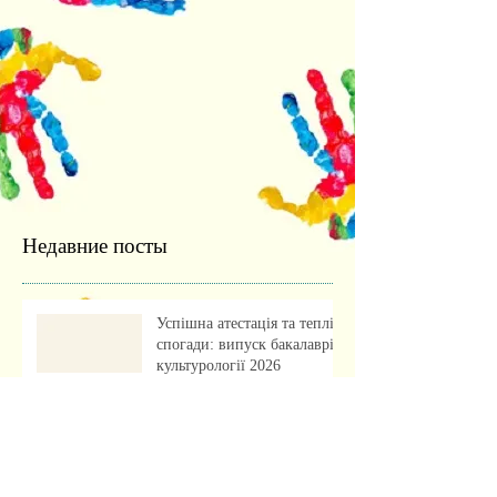
Недавние посты
Успішна атестація та теплі
спогади: випуск бакалаврів
культурології 2026
Культурологія для
майбутніх абітурієнтів:
профорієнтаційна зустріч із
учнями ліцею