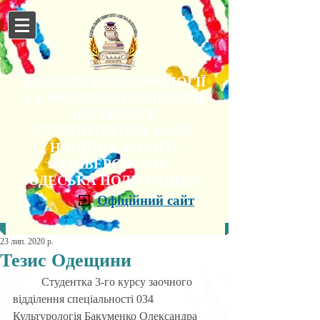
КАФЕДРА КУЛЬТУРОЛОГІЇ
ТА ФІЛОСОФІЇ КУЛЬТУРИ
ІНСТИТУТУ
ГУМАНІТАРНИХ НАУК
НАЦІОНАЛЬНОГО
УНІВЕРСИТЕТУ
"ОДЕСЬКА ПОЛІТЕХНІКА"
Офіційний сайт
23 лип. 2020 р.
Тезис Одещини
	Студентка 3-го курсу заочного 
відділення спеціальності 034 
Культурологія Бакуменко Олександра 