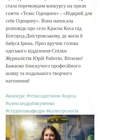
стала переможцем конкурсу на призи 
газети «Тезис Одещини» - «Відкрий для 
себе Одещину». Вона написала 
розповідь про село Красна Коса під 
Білгород-Дністровському, де жила її 
бабуся Ірина. Приз вручив голова 
одеського відділення Спілки 
Журналістів Юрій Работін. Вітаємо! 
Бажаємо блискучого професійного 
шляху та подальшого творчого 
натхнення!
#конкурс
#тезисодесчини
#одеса
#олександрабакуменко
#студентикафедри
#культурологія