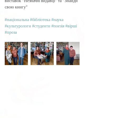
виставок "Незначні видавці" та "Знайди 
свою книгу"
#національна
#бібліотека
#наука
#культурологи
#студенти
#поезія
#вірші
#проза