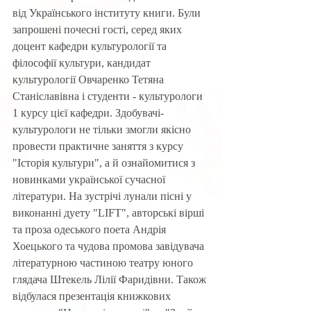
від Українського інституту книги. Були 
запрошені почесні гості, серед яких 
доцент кафедри культурології та 
філософії культури, кандидат 
культурології Овчаренко Тетяна 
Станіславівна і студенти - культурологи 
1 курсу цієї кафедри. Здобувачі-
культурологи не тільки змогли якісно 
провести практичне заняття з курсу 
"Історія культури", а й ознайомитися з 
новинками української сучасної 
літератури. На зустрічі лунали пісні у 
виконанні дуету "LIFT", авторські вірші 
та проза одеського поета Андрія 
Хоецького та чудова промова завідувача 
літературною частиною театру юного 
глядача Штекель Лілії Фаридівни. Також 
відбулася презентація книжкових 