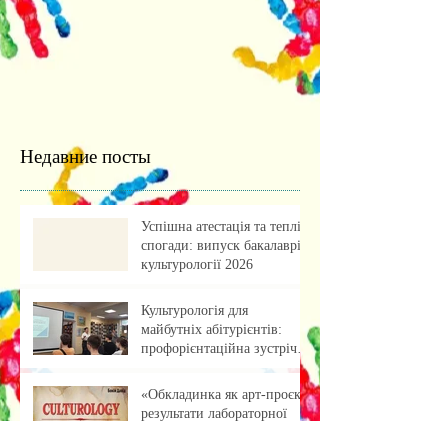
Недавние посты
Успішна атестація та теплі
спогади: випуск бакалаврів
культурології 2026
Культурологія для
майбутніх абітурієнтів:
профорієнтаційна зустріч із
учнями ліцею
«Обкладинка як арт-проєкт:
результати лабораторної
роботи»