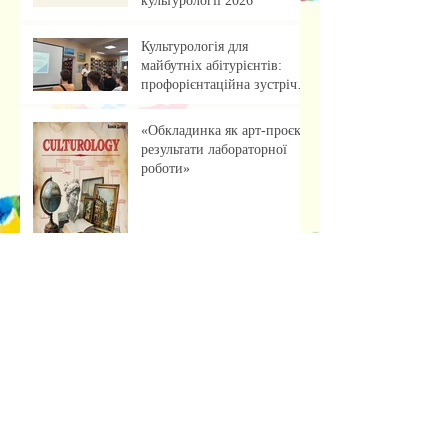
культурології 2026
Культурологія для
майбутніх абітурієнтів:
профорієнтаційна зустріч із
учнями ліцею
«Обкладинка як арт-проєкт:
результати лабораторної
роботи»
Музейна справа зсередини:
досвід, що надихає
Передзахист дисертації з