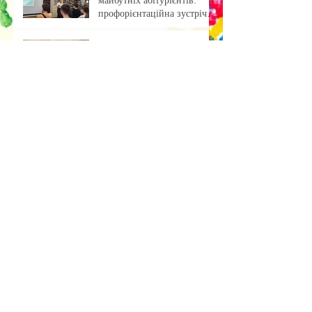
майбутніх абітурієнтів:
профорієнтаційна зустріч із
учнями ліцею
«Обкладинка як арт-проєкт:
результати лабораторної
роботи»
Музейна справа зсередини:
досвід, що надихає
Передзахист дисертації з
філософії: крок до
осмислення епохи
штучного інтелекту.