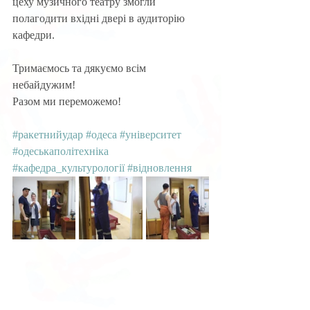
цеху музичного театру змогли 
полагодити вхідні двері в аудиторію 
кафедри.
Тримаємось та дякуємо всім 
небайдужим!
Разом ми переможемо!
#ракетнийудар
#одеса
#університет
#одеськаполітехніка
#кафедра_культурології
#відновлення