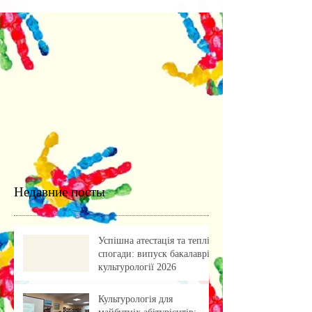
Недавние посты
Успішна атестація та теплі
спогади: випуск бакалаврів
культурології 2026
Культурологія для