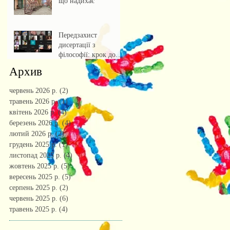
що надихає
Передзахист
дисертації з
філософії: крок до
осмислення епохи
Архив
штучного інтелекту.
червень 2026 р.
(2)
2 пости
травень 2026 р.
(1)
1 пост
квітень 2026 р.
(4)
4 пости
березень 2026 р.
(4)
4 пости
лютий 2026 р.
(2)
2 пости
грудень 2025 р.
(1)
1 пост
листопад 2025 р.
(4)
4 пости
жовтень 2025 р.
(5)
5 постів
вересень 2025 р.
(5)
5 постів
серпень 2025 р.
(2)
2 пости
червень 2025 р.
(6)
6 постів
травень 2025 р.
(4)
4 пости