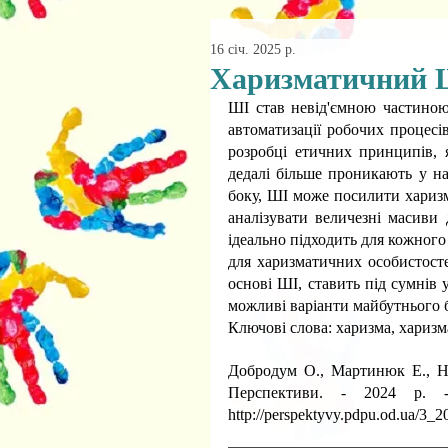
16 січ. 2025 р.
Харизматичний Ш
ШІ став невід'ємною частиною 
автоматизації робочих процесів
розробці етичних принципів, 
дедалі більше проникають у на
боку, ШІ може посилити харизм
аналізувати величезні масиви 
ідеально підходить для кожного
для харизматичних особистосте
основі ШІ, ставить під сумнів у
можливі варіанти майбутнього 
Ключові слова: харизма, харизм
Добродум О., Мартинюк Е., Ни
http://perspektyvy.pdpu.od.ua/3_2