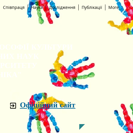
Співпраця
Наука
Дослідження
Публікації
More
ЛОСОФІЇ КУЛЬТУРИ
НИХ НАУК
ЕРСИТЕТУ
НІКА"
Офіційний сайт