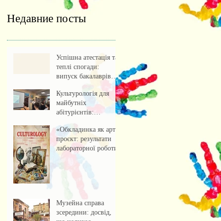
Недавние посты
Успішна атестація та
теплі спогади:
випуск бакалаврів
культурології 2026
Культурологія для
майбутніх
абітурієнтів:
профорієнтаційна
«Обкладинка як арт-
зустріч із учнями
проєкт: результати
ліцею
лабораторної роботи»
Музейна справа
зсередини: досвід,