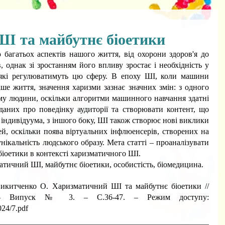
І та майбутнє біоетики
багатьох аспектів нашого життя, від охорони здоров'я до 
, однак зі зростанням його впливу зростає і необхідність у 
які регулюватимуть цю сферу. В епоху ШІ, коли машини 
ше життя, значення харизми зазнає значних змін: з одного 
у людини, оскільки алгоритми машинного навчання здатні 
даних про поведінку аудиторії та створювати контент, що 
 індивідуума, з іншого боку, ШІ також створює нові виклики 
й, оскільки поява віртуальних інфлюенсерів, створених на 
нікальність людського образу. Мета статті – проаналізувати 
біоетики в контексті харизматичного ШІ.
атичний ШІ, майбутнє біоетики, особистість, біомедицина.
китченко О. Харизматичний ШІ та майбутнє біоетики // 
Перспективи. - 2024 р. - Випуск № 3. – С.36-47. – Режим доступу: 
024/7.pdf