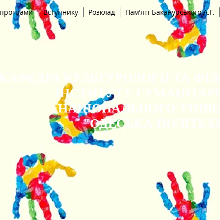
 програми
Вступнику
Розклад
Пам'яті Баканурського А.Г.
КАФЕДРА КУЛЬТУРОЛОГІЇ ТА ФІ
ІНСТИТУТУ ГУМАНІТАР
НАЦІОНАЛЬНОГО УНІВ
"ОДЕСЬКА ПОЛІТЕХ