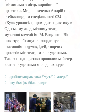
світлинами з місць виробничої 
практики. Мирошниченко Андрій є 
стейкхолдером спеціальності 034 
«Культурологія», проходить практику в 
Одеському академічному театрі 
музичної комедії ім. М. Водяного. Він 
пов'язує, об'єднує та координує 
взаємообмін думок, ідей, творчих 
проектів між театром та студентами. 
Також неодноразово проводив майстер-
клас зі студентами молодших курсів.
#виробничапрактика
#музеї
#галереї
#онпу
#кмфк
#бакалаври