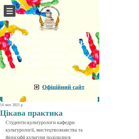
КАФЕДРА КУЛЬТУРОЛОГІЇ
ТА ФІЛОСОФІЇ КУЛЬТУРИ
ІНСТИТУТУ
ГУМАНІТАРНИХ НАУК
НАЦІОНАЛЬНОГО
УНІВЕРСИТЕТУ
"ОДЕСЬКА ПОЛІТЕХНІКА"
Офіційний сайт
14 лют. 2021 р.
Цікава практика
Студенти-культурологи кафедри 
культурології, мистецтвознавства та 
філософії культури поділилися 