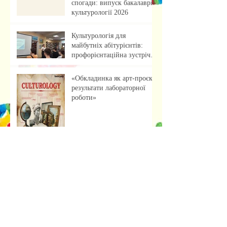
спогади: випуск бакалаврів
культурології 2026
Культурологія для
майбутніх абітурієнтів:
профорієнтаційна зустріч із
учнями ліцею
«Обкладинка як арт-проєкт:
результати лабораторної
роботи»
Музейна справа зсередини:
досвід, що надихає