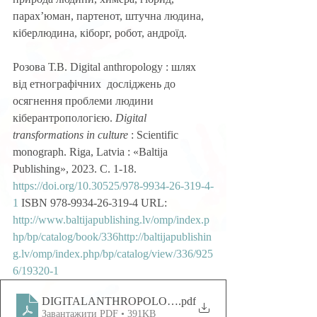
парах’юман, партенот, штучна людина, 
кіберлюдина, кіборг, робот, андроїд.
Розова Т.В. Digital anthropology : шлях 
від етнографічних  досліджень до 
осягнення проблеми людини 
кіберантропологією. 
Digital 
transformations in culture 
: Scientific 
monograph. Riga, Latvia : «Baltija 
Publishing», 2023. С. 1-18. 
https://doi.org/10.30525/978-9934-26-319-4-
1
 ISBN 978-9934-26-319-4 URL: 
http://www.baltijapublishing.lv/omp/index.p
hp/bp/catalog/book/336
http://baltijapublishin
g.lv/omp/index.php/bp/catalog/view/336/925
6/19320-1 
DIGITALANTHROPOLOGY ШЛЯХ ВІД ЕТНОГРАФІ
.pdf
Завантажити PDF • 391KB