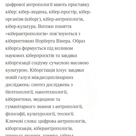
цифрової антропології мають приставку 
кібер: кібер-людина, кібер-простір, кібер-
організм (кіборг), кібер-антропологія, 
кібер-культура. Витоки поняття 
«кіберантропологія» пов’язуються з 
кібернетикою Норберта Вінера. Образ 
кіборга формується під впливом 
наукових кіберпроєктів та завдяки 
кіборгизації соціуму сучасною масовою 
культурою. Кіборгізація існує завдяки 
новій галузі міждисциплінарних 
досліджень: синтез досліджень з 
біотехнології, нанотехнології, 
кібернетики, медицини та 
гуманітарного знання з антропології, 
філософії, культурології, теології. 
Ключові слова: цифрова антропологія, 
кіборгизація, кіберантропологія, 
природа людини, химера, гібрид, 