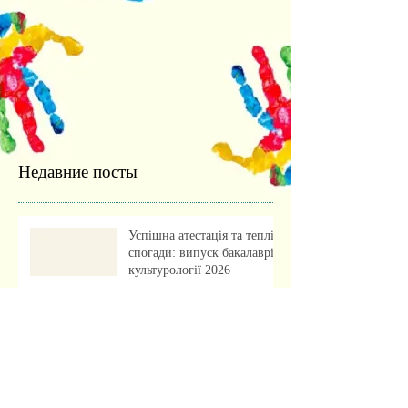
Недавние посты
Успішна атестація та теплі
спогади: випуск бакалаврів
культурології 2026
Культурологія для
майбутніх абітурієнтів:
профорієнтаційна зустріч із
учнями ліцею
«Обкладинка як арт-проєкт:
результати лабораторної