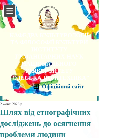
КАФЕДРА КУЛЬТУРОЛОГІЇ
ТА ФІЛОСОФІЇ КУЛЬТУРИ
ІНСТИТУТУ
ГУМАНІТАРНИХ НАУК
НАЦІОНАЛЬНОГО
УНІВЕРСИТЕТУ
"ОДЕСЬКА ПОЛІТЕХНІКА"
Офіційний сайт
2 жовт. 2023 р.
Шлях від етнографічних
досліджень до осягнення
проблеми людини