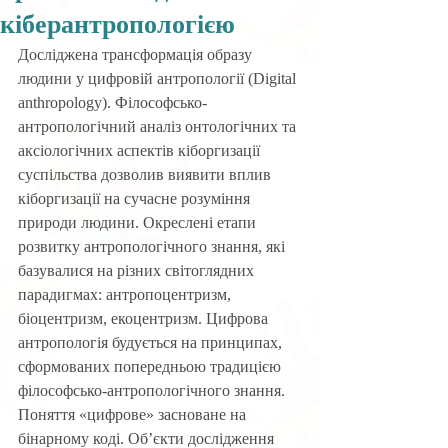
кіберантропологією
Досліджена трансформація образу 
людини у цифровій антропології (Digital 
anthropology). Філософсько-
антропологічний аналіз онтологічних та 
аксіологічних аспектів кіборгизації 
суспільства дозволив виявити вплив 
кіборгизації на сучасне розуміння 
природи людини. Окреслені етапи 
розвитку антропологічного знання, які 
базувалися на різних світоглядних 
парадигмах: антропоцентризм, 
біоцентризм, екоцентризм. Цифрова 
антропологія будується на принципах, 
сформованих попередньою традицією 
філософсько-антропологічного знання. 
Поняття «цифрове» засноване на 
бінарному коді. Об’єкти дослідження 