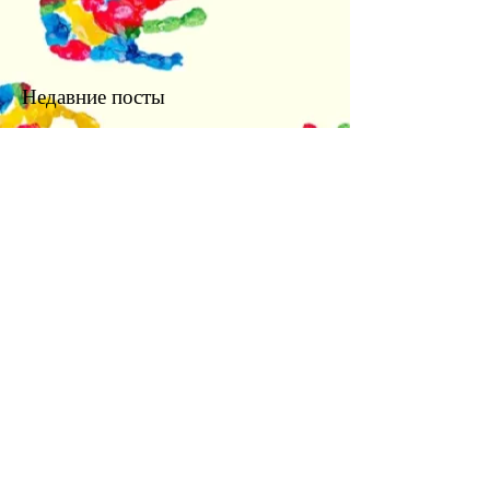
Недавние посты
Успішна атестація та теплі
спогади: випуск бакалаврів
культурології 2026
Культурологія для
майбутніх абітурієнтів:
профорієнтаційна зустріч із
учнями ліцею
«Обкладинка як арт-проєкт:
результати лабораторної
роботи»