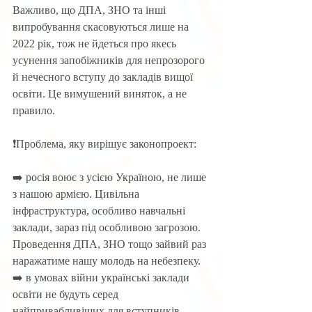
Важливо, що ДПА, ЗНО та інші 
випробування скасовуються лише на 
2022 рік, тож не йдеться про якесь 
усунення запобіжників для непрозорого 
й нечесного вступу до закладів вищої 
освіти. Це вимушений виняток, а не 
правило. 
❗️Проблема, яку вирішує законопроект: 
➡️ росія воює з усією Україною, не лише 
з нашою армією. Цивільна 
інфраструктура, особливо навчальні 
заклади, зараз під особливою загрозою. 
Проведення ДПА, ЗНО тощо зайвий раз 
наражатиме нашу молодь на небезпеку. 
➡️ в умовах війни українські заклади 
освіти не будуть серед 
найпривабливіших для вступників. 