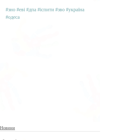
#зно
#еві
#дпа
#іспити
#зво
#україна
#одеса
Новини