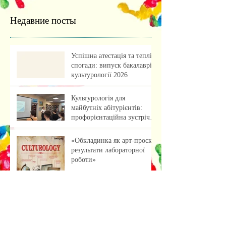
Недавние посты
Успішна атестація та теплі
спогади: випуск бакалаврів
культурології 2026
Культурологія для
майбутніх абітурієнтів:
профорієнтаційна зустріч із
учнями ліцею
«Обкладинка як арт-проєкт:
результати лабораторної
роботи»