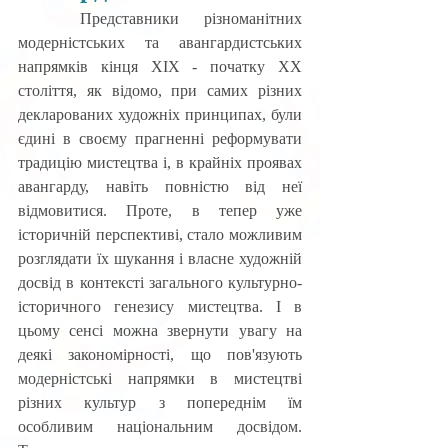
	Представники різноманітних 
модерністських та авангардистських 
напрямків кінця XIX - початку XX 
століття, як відомо, при самих різних 
декларованих художніх принципах, були 
єдині в своєму прагненні реформувати 
традицію мистецтва і, в крайніх проявах 
авангарду, навіть повністю від неї 
відмовитися. Проте, в тепер уже 
історичній перспективі, стало можливим 
розглядати їх шукання і власне художній 
досвід в контексті загального культурно-
історичного генезису мистецтва. І в 
цьому сенсі можна звернути увагу на 
деякі закономірності, що пов'язують 
модерністські напрямки в мистецтві 
різних культур з попереднім їм 
особливим національним досвідом. 