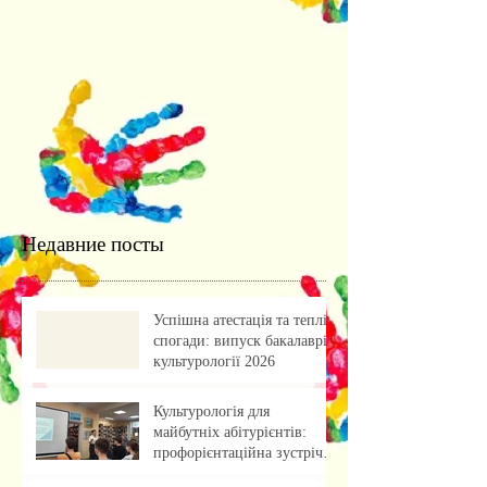
Недавние посты
Успішна атестація та теплі
спогади: випуск бакалаврів
культурології 2026
Культурологія для
майбутніх абітурієнтів:
профорієнтаційна зустріч із
учнями ліцею