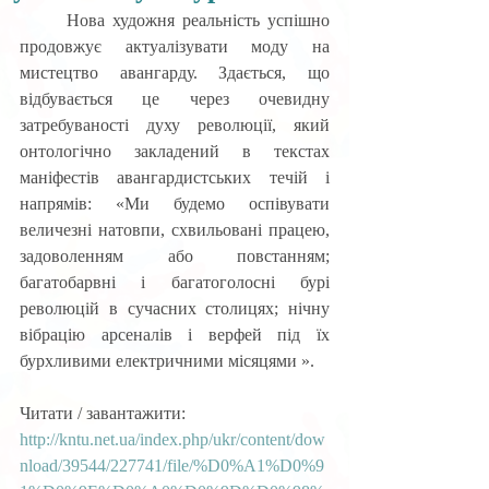
	Нова художня реальність успішно 
продовжує актуалізувати моду на 
мистецтво авангарду. Здається, що 
відбувається це через очевидну 
затребуваності духу революції, який 
онтологічно закладений в текстах 
маніфестів авангардистських течій і 
напрямів: «Ми будемо оспівувати 
величезні натовпи, схвильовані працею, 
задоволенням або повстанням; 
багатобарвні і багатоголосні бурі 
революцій в сучасних столицях; нічну 
вібрацію арсеналів і верфей під їх 
бурхливими електричними місяцями ».
Читати / завантажити:
http://kntu.net.ua/index.php/ukr/content/dow
nload/39544/227741/file/%D0%A1%D0%9