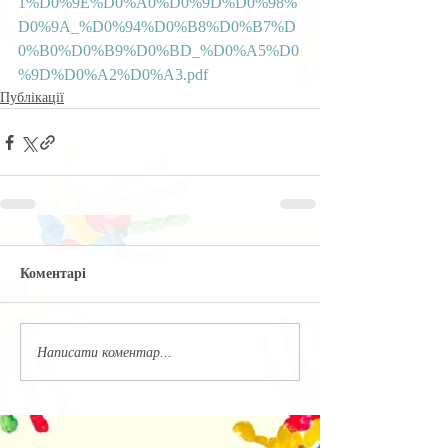
1%D0%9E%D0%A0%D0%9D%D0%98%
D0%9A_%D0%94%D0%B8%D0%B7%D
0%B0%D0%B9%D0%BD_%D0%A5%D0
%9D%D0%A2%D0%A3.pdf
Публікації
Коментарі
Написати коментар...