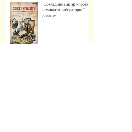
«Обкладинка як арт-проєкт:
результати лабораторної
роботи»
Музейна справа зсередини:
досвід, що надихає
Передзахист дисертації з
філософії: крок до
осмислення епохи
штучного інтелекту.
Архив